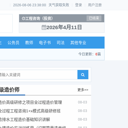
2026-08-06 23:38:01
天气获取失败
登录
用户注册
工程咨询（投资）
已结束
2026年4月11日
生
公务员
教师
电子书
司法
其他专业
今日更新：
0
篇
级造价师
更多>>
造价高级研修之项目全过程造价管理
08-03
全过程工程咨询1+x模式高级研修班
08-03
给排水工程造价基础知识讲解
08-03
土建造价实战训练营（识图算量清单组价）