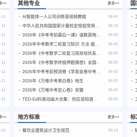
其他专业
国
多>>
更多>>
AI智能体一人公司训练营视频教程
-11
08-04
中华人民共和国国家计量检定规程常用玻璃量器
-11
06-26
2026年《中考考前最后一课》语数英物化地生历道科 10科全
-11
06-05
2026年中考数学二轮复习知识·方法·能力清单（查漏补缺专题训练）（全国通用）
-11
06-05
2026年《中考数学二轮复习高效培优系列》全国通用
-11
06-05
2026年《中考数学终极押题猜想》全国地方版
-11
06-05
2026年中考考前预测卷《学易金卷中考考前预测卷》
-11
06-05
2026年《万唯中考黑白卷》地生
-11
06-05
2026年《万唯中考定心卷》安徽
-11
06-05
TED-Ed科普动画大合集：你应该知道的知识（视频）
-11
06-05
地方标准
标
多>>
更多>>
餐饮业建筑设计卫生规范
-16
05-14