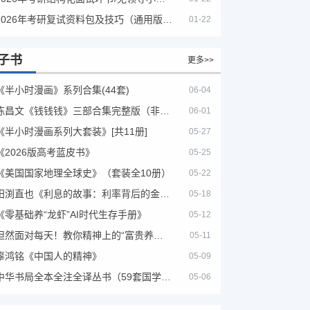
2026年考研复试资料包及技巧（通用版选看）
01-22
子书
更多>>
《半小时漫画》系列合集(44套)
06-04
陈昌文《钱钱钱》三部合集完整版（非出版书籍）
06-01
《半小时漫画系列大套装》[共11册]
05-27
《2026版高考蓝皮书》
05-25
《美国国家地理全球史》（套装全10册）
05-22
田渕直也《利息的故事：利率背后的金融世界》
05-18
《零基础养“龙虾”AI时代生存手册》
05-12
坦然面对每天！教你精神上的“富贵养生”！埃克哈特·托利（Eckhart Tolle）《人生不必太用力》
05-11
辜鸿铭《中国人的精神》
05-09
中华书局全本全注全译丛书（59套国学经典）
05-06