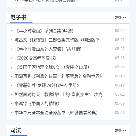
电子书
更多>>
《半小时漫画》系列合集(44套)
06-04
陈昌文《钱钱钱》三部合集完整版（非出版书籍）
06-01
《半小时漫画系列大套装》[共11册]
05-27
《2026版高考蓝皮书》
05-25
《美国国家地理全球史》（套装全10册）
05-22
田渕直也《利息的故事：利率背后的金融世界》
05-18
《零基础养“龙虾”AI时代生存手册》
05-12
坦然面对每天！教你精神上的“富贵养生”！埃克哈特·托利（Eckhart Tolle）《人生不必太用力》
05-11
辜鸿铭《中国人的精神》
05-09
中华书局全本全注全译丛书（59套国学经典）
05-06
司法
更多>>