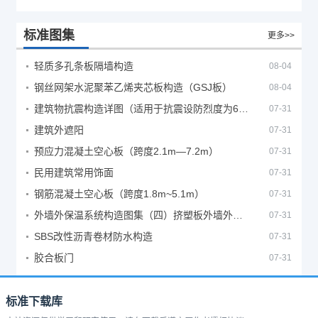
标准图集
更多>>
轻质多孔条板隔墙构造
08-04
钢丝网架水泥聚苯乙烯夹芯板构造（GSJ板）
08-04
建筑物抗震构造详图（适用于抗震设防烈度为6、7度）
07-31
建筑外遮阳
07-31
预应力混凝土空心板（跨度2.1m—7.2m）
07-31
民用建筑常用饰面
07-31
钢筋混凝土空心板（跨度1.8m~5.1m）
07-31
外墙外保温系统构造图集（四）挤塑板外墙外保温系统
07-31
SBS改性沥青卷材防水构造
07-31
胶合板门
07-31
标准下载库