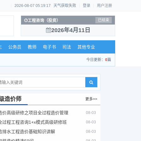
2026-08-07 05:19:17
天气获取失败
登录
用户注册
工程咨询（投资）
已结束
2026年4月11日
生
公务员
教师
电子书
司法
其他专业
今日更新：
0
篇
级造价师
更多>>
造价高级研修之项目全过程造价管理
08-03
全过程工程咨询1+x模式高级研修班
08-03
给排水工程造价基础知识讲解
08-03
安装造价精选50问