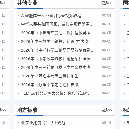
其他专业
国
多>>
更多>>
AI智能体一人公司训练营视频教程
-11
08-04
中华人民共和国国家计量检定规程常用玻璃量器
-11
06-26
2026年《中考考前最后一课》语数英物化地生历道科 10科全
-11
06-05
2026年中考数学二轮复习知识·方法·能力清单（查漏补缺专题训练）（全国通用）
-11
06-05
2026年《中考数学二轮复习高效培优系列》全国通用
-11
06-05
2026年《中考数学终极押题猜想》全国地方版
-11
06-05
2026年中考考前预测卷《学易金卷中考考前预测卷》
-11
06-05
2026年《万唯中考黑白卷》地生
-11
06-05
2026年《万唯中考定心卷》安徽
-11
06-05
TED-Ed科普动画大合集：你应该知道的知识（视频）
-11
06-05
地方标准
标
多>>
更多>>
餐饮业建筑设计卫生规范
-16
05-14