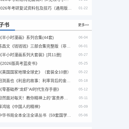
2026年考研复试资料包及技巧（通用版选看）
01-22
子书
更多>>
《半小时漫画》系列合集(44套)
06-04
陈昌文《钱钱钱》三部合集完整版（非出版书籍）
06-01
《半小时漫画系列大套装》[共11册]
05-27
《2026版高考蓝皮书》
05-25
《美国国家地理全球史》（套装全10册）
05-22
田渕直也《利息的故事：利率背后的金融世界》
05-18
《零基础养“龙虾”AI时代生存手册》
05-12
坦然面对每天！教你精神上的“富贵养生”！埃克哈特·托利（Eckhart Tolle）《人生不必太用力》
05-11
辜鸿铭《中国人的精神》
05-09
中华书局全本全注全译丛书（59套国学经典）
05-06