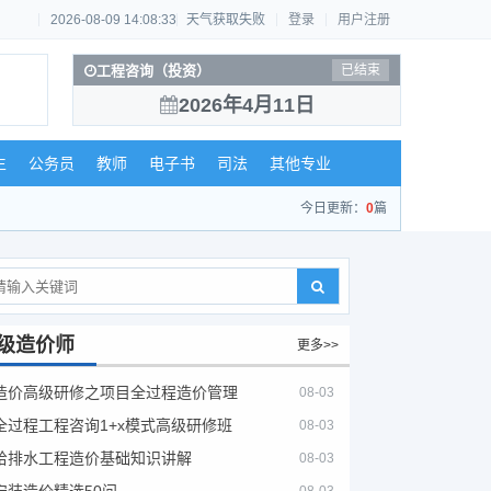
2026-08-09 14:08:34
天气获取失败
登录
用户注册
工程咨询（投资）
已结束
2026年4月11日
生
公务员
教师
电子书
司法
其他专业
今日更新：
0
篇
级造价师
更多>>
造价高级研修之项目全过程造价管理
08-03
全过程工程咨询1+x模式高级研修班
08-03
给排水工程造价基础知识讲解
08-03
安装造价精选50问