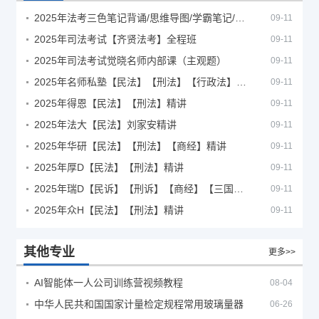
2025年法考‮色三‬笔‮背记‬诵/思维导图/学霸笔记/学科框架图
09-11
2025年司法考试【齐贤法考】全程班
09-11
2025年司法考试觉晓名师内部课（主观题）
09-11
2025年名师私塾【民法】【刑法】【行政法】【商经】精讲
09-11
2025年得恩【民法】【刑法】精讲
09-11
2025年法大【民法】刘家安精讲
09-11
2025年华研【民法】【刑法】【商经】精讲
09-11
2025年厚D【民法】【刑法】精讲
09-11
2025年瑞D【民诉】【刑诉】【商经】【三国】精讲
09-11
2025年众H【民法】【刑法】精讲
09-11
其他专业
更多>>
AI智能体一人公司训练营视频教程
08-04
中华人民共和国国家计量检定规程常用玻璃量器
06-26