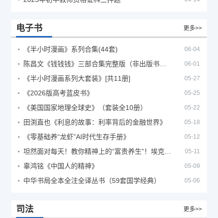
电子书
更多>>
《半小时漫画》系列合集(44套)
06-04
陈昌文《钱钱钱》三部合集完整版（非出版书籍）
06-01
《半小时漫画系列大套装》[共11册]
05-27
《2026版高考蓝皮书》
05-25
《美国国家地理全球史》（套装全10册）
05-22
田渕直也《利息的故事：利率背后的金融世界》
05-18
《零基础养“龙虾”AI时代生存手册》
05-12
坦然面对每天！教你精神上的“富贵养生”！埃克哈特·托利（Eckhart Tolle）《人生不必太用力》
05-11
辜鸿铭《中国人的精神》
05-09
中华书局全本全注全译丛书（59套国学经典）
05-06
司法
更多>>