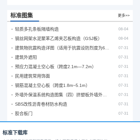
标准图集
更多>>
轻质多孔条板隔墙构造
08-04
钢丝网架水泥聚苯乙烯夹芯板构造（GSJ板）
08-04
建筑物抗震构造详图（适用于抗震设防烈度为6、7度）
07-31
建筑外遮阳
07-31
预应力混凝土空心板（跨度2.1m—7.2m）
07-31
民用建筑常用饰面
07-31
钢筋混凝土空心板（跨度1.8m~5.1m）
07-31
外墙外保温系统构造图集（四）挤塑板外墙外保温系统
07-31
SBS改性沥青卷材防水构造
07-31
胶合板门
07-31
标准下载库