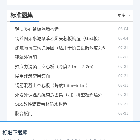
标准图集
更多>>
轻质多孔条板隔墙构造
08-04
钢丝网架水泥聚苯乙烯夹芯板构造（GSJ板）
08-04
建筑物抗震构造详图（适用于抗震设防烈度为6、7度）
07-31
建筑外遮阳
07-31
预应力混凝土空心板（跨度2.1m—7.2m）
07-31
民用建筑常用饰面
07-31
钢筋混凝土空心板（跨度1.8m~5.1m）
07-31
外墙外保温系统构造图集（四）挤塑板外墙外保温系统
07-31
SBS改性沥青卷材防水构造
07-31
胶合板门
07-31
标准下载库