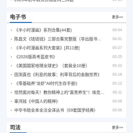
电子书
更多>>
《半小时漫画》系列合集(44套)
06-04
陈昌文《钱钱钱》三部合集完整版（非出版书籍）
06-01
《半小时漫画系列大套装》[共11册]
05-27
《2026版高考蓝皮书》
05-25
《美国国家地理全球史》（套装全10册）
05-22
田渕直也《利息的故事：利率背后的金融世界》
05-18
《零基础养“龙虾”AI时代生存手册》
05-12
坦然面对每天！教你精神上的“富贵养生”！埃克哈特·托利（Eckhart Tolle）《人生不必太用力》
05-11
辜鸿铭《中国人的精神》
05-09
中华书局全本全注全译丛书（59套国学经典）
05-06
司法
更多>>