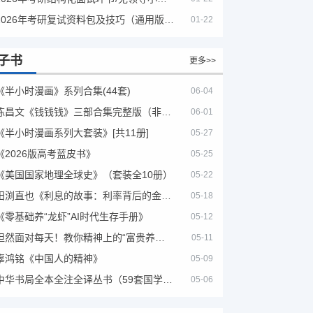
2026年考研复试资料包及技巧（通用版选看）
01-22
子书
更多>>
《半小时漫画》系列合集(44套)
06-04
陈昌文《钱钱钱》三部合集完整版（非出版书籍）
06-01
《半小时漫画系列大套装》[共11册]
05-27
《2026版高考蓝皮书》
05-25
《美国国家地理全球史》（套装全10册）
05-22
田渕直也《利息的故事：利率背后的金融世界》
05-18
《零基础养“龙虾”AI时代生存手册》
05-12
坦然面对每天！教你精神上的“富贵养生”！埃克哈特·托利（Eckhart Tolle）《人生不必太用力》
05-11
辜鸿铭《中国人的精神》
05-09
中华书局全本全注全译丛书（59套国学经典）
05-06