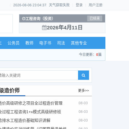
2026-08-06 23:04:37
天气获取失败
登录
用户注册
工程咨询（投资）
已结束
2026年4月11日
生
公务员
教师
电子书
司法
其他专业
今日更新：
0
篇
级造价师
更多>>
造价高级研修之项目全过程造价管理
08-03
全过程工程咨询1+x模式高级研修班
08-03
给排水工程造价基础知识讲解
08-03
土建造价实战训练营（识图算量清单组价）