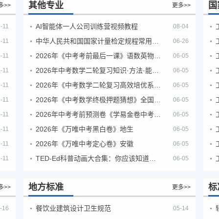
其他专业
国
多>>
更多>>
AI智能体一人公司训练营视频教程
-11
08-04
中华人民共和国国家计量检定规程常用玻璃量器
-11
06-26
2026年《中考考前最后一课》语数英物化地生历道科 10科全
-11
06-05
2026年中考数学二轮复习知识·方法·能力清单（查漏补缺专题训练）（全国通用）
-11
06-05
2026年《中考数学二轮复习高效培优系列》全国通用
-11
06-05
2026年《中考数学终极押题猜想》全国地方版
-11
06-05
2026年中考考前预测卷《学易金卷中考考前预测卷》
-11
06-05
2026年《万唯中考黑白卷》地生
-11
06-05
2026年《万唯中考定心卷》安徽
-11
06-05
TED-Ed科普动画大合集：你应该知道的知识（视频）
-11
06-05
地方标准
标
多>>
更多>>
餐饮业建筑设计卫生规范
-16
05-14