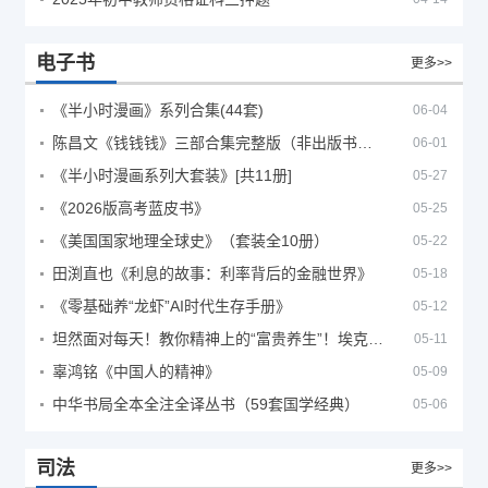
电子书
更多>>
《半小时漫画》系列合集(44套)
06-04
陈昌文《钱钱钱》三部合集完整版（非出版书籍）
06-01
《半小时漫画系列大套装》[共11册]
05-27
《2026版高考蓝皮书》
05-25
《美国国家地理全球史》（套装全10册）
05-22
田渕直也《利息的故事：利率背后的金融世界》
05-18
《零基础养“龙虾”AI时代生存手册》
05-12
坦然面对每天！教你精神上的“富贵养生”！埃克哈特·托利（Eckhart Tolle）《人生不必太用力》
05-11
辜鸿铭《中国人的精神》
05-09
中华书局全本全注全译丛书（59套国学经典）
05-06
司法
更多>>