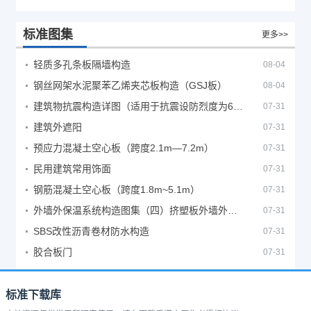
标准图集
更多>>
轻质多孔条板隔墙构造
08-04
钢丝网架水泥聚苯乙烯夹芯板构造（GSJ板）
08-04
建筑物抗震构造详图（适用于抗震设防烈度为6、7度）
07-31
建筑外遮阳
07-31
预应力混凝土空心板（跨度2.1m—7.2m）
07-31
民用建筑常用饰面
07-31
钢筋混凝土空心板（跨度1.8m~5.1m）
07-31
外墙外保温系统构造图集（四）挤塑板外墙外保温系统
07-31
SBS改性沥青卷材防水构造
07-31
胶合板门
07-31
标准下载库