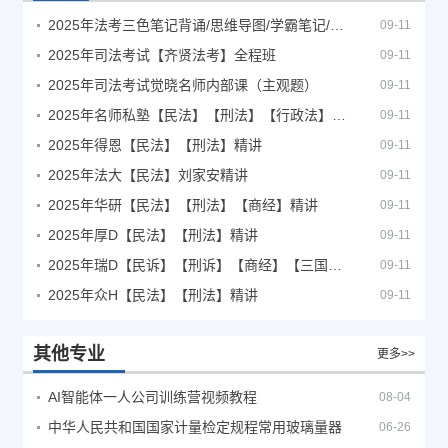
2025年法考‮色三‬笔‮背记‬诵/思维导图/学霸笔记/学科框架图
09-11
2025年司法考试【齐贤法考】全程班
09-11
2025年司法考试觉晓名师内部课（主观题）
09-11
2025年名师私塾【民法】【刑法】【行政法】【商经】精讲
09-11
2025年得恩【民法】【刑法】精讲
09-11
2025年法大【民法】刘家安精讲
09-11
2025年华研【民法】【刑法】【商经】精讲
09-11
2025年厚D【民法】【刑法】精讲
09-11
2025年瑞D【民诉】【刑诉】【商经】【三国】精讲
09-11
2025年众H【民法】【刑法】精讲
09-11
其他专业
更多>>
AI智能体一人公司训练营视频教程
08-04
中华人民共和国国家计量检定规程常用玻璃量器
06-26