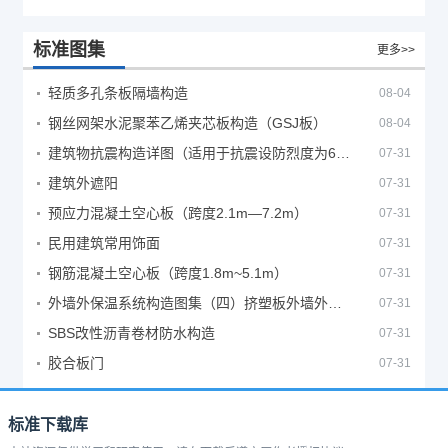
标准图集
更多>>
轻质多孔条板隔墙构造
08-04
钢丝网架水泥聚苯乙烯夹芯板构造（GSJ板）
08-04
建筑物抗震构造详图（适用于抗震设防烈度为6、7度）
07-31
建筑外遮阳
07-31
预应力混凝土空心板（跨度2.1m—7.2m）
07-31
民用建筑常用饰面
07-31
钢筋混凝土空心板（跨度1.8m~5.1m）
07-31
外墙外保温系统构造图集（四）挤塑板外墙外保温系统
07-31
SBS改性沥青卷材防水构造
07-31
胶合板门
07-31
标准下载库