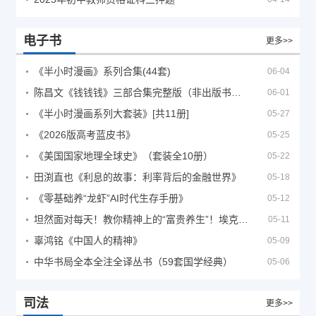
电子书
更多>>
《半小时漫画》系列合集(44套)
06-04
陈昌文《钱钱钱》三部合集完整版（非出版书籍）
06-01
《半小时漫画系列大套装》[共11册]
05-27
《2026版高考蓝皮书》
05-25
《美国国家地理全球史》（套装全10册）
05-22
田渕直也《利息的故事：利率背后的金融世界》
05-18
《零基础养“龙虾”AI时代生存手册》
05-12
坦然面对每天！教你精神上的“富贵养生”！埃克哈特·托利（Eckhart Tolle）《人生不必太用力》
05-11
辜鸿铭《中国人的精神》
05-09
中华书局全本全注全译丛书（59套国学经典）
05-06
司法
更多>>