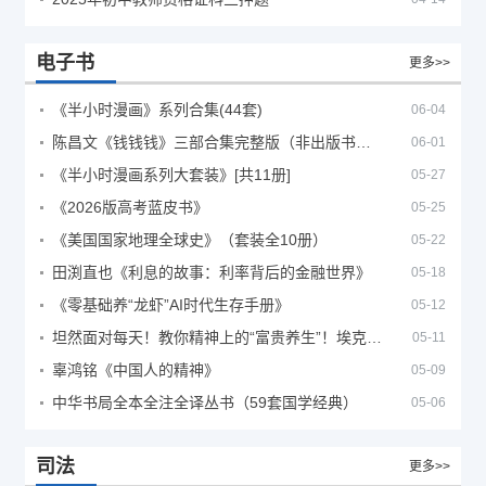
电子书
更多>>
《半小时漫画》系列合集(44套)
06-04
陈昌文《钱钱钱》三部合集完整版（非出版书籍）
06-01
《半小时漫画系列大套装》[共11册]
05-27
《2026版高考蓝皮书》
05-25
《美国国家地理全球史》（套装全10册）
05-22
田渕直也《利息的故事：利率背后的金融世界》
05-18
《零基础养“龙虾”AI时代生存手册》
05-12
坦然面对每天！教你精神上的“富贵养生”！埃克哈特·托利（Eckhart Tolle）《人生不必太用力》
05-11
辜鸿铭《中国人的精神》
05-09
中华书局全本全注全译丛书（59套国学经典）
05-06
司法
更多>>