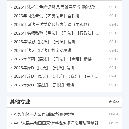
2025年法考‮色三‬笔‮背记‬诵/思维导图/学霸笔记/学科框架图
09-11
2025年司法考试【齐贤法考】全程班
09-11
2025年司法考试觉晓名师内部课（主观题）
09-11
2025年名师私塾【民法】【刑法】【行政法】【商经】精讲
09-11
2025年得恩【民法】【刑法】精讲
09-11
2025年法大【民法】刘家安精讲
09-11
2025年华研【民法】【刑法】【商经】精讲
09-11
2025年厚D【民法】【刑法】精讲
09-11
2025年瑞D【民诉】【刑诉】【商经】【三国】精讲
09-11
2025年众H【民法】【刑法】精讲
09-11
其他专业
更多>>
AI智能体一人公司训练营视频教程
08-04
中华人民共和国国家计量检定规程常用玻璃量器
06-26