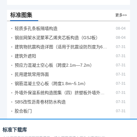
标准图集
更多>>
轻质多孔条板隔墙构造
08-04
钢丝网架水泥聚苯乙烯夹芯板构造（GSJ板）
08-04
建筑物抗震构造详图（适用于抗震设防烈度为6、7度）
07-31
建筑外遮阳
07-31
预应力混凝土空心板（跨度2.1m—7.2m）
07-31
民用建筑常用饰面
07-31
钢筋混凝土空心板（跨度1.8m~5.1m）
07-31
外墙外保温系统构造图集（四）挤塑板外墙外保温系统
07-31
SBS改性沥青卷材防水构造
07-31
胶合板门
07-31
标准下载库