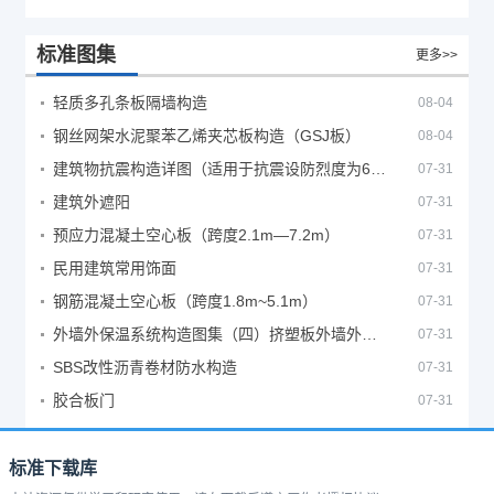
标准图集
更多>>
轻质多孔条板隔墙构造
08-04
钢丝网架水泥聚苯乙烯夹芯板构造（GSJ板）
08-04
建筑物抗震构造详图（适用于抗震设防烈度为6、7度）
07-31
建筑外遮阳
07-31
预应力混凝土空心板（跨度2.1m—7.2m）
07-31
民用建筑常用饰面
07-31
钢筋混凝土空心板（跨度1.8m~5.1m）
07-31
外墙外保温系统构造图集（四）挤塑板外墙外保温系统
07-31
SBS改性沥青卷材防水构造
07-31
胶合板门
07-31
标准下载库