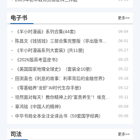
电子书
更多>>
《半小时漫画》系列合集(44套)
06-04
陈昌文《钱钱钱》三部合集完整版（非出版书籍）
06-01
《半小时漫画系列大套装》[共11册]
05-27
《2026版高考蓝皮书》
05-25
《美国国家地理全球史》（套装全10册）
05-22
田渕直也《利息的故事：利率背后的金融世界》
05-18
《零基础养“龙虾”AI时代生存手册》
05-12
坦然面对每天！教你精神上的“富贵养生”！埃克哈特·托利（Eckhart Tolle）《人生不必太用力》
05-11
辜鸿铭《中国人的精神》
05-09
中华书局全本全注全译丛书（59套国学经典）
05-06
司法
更多>>