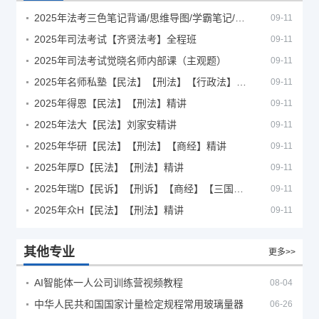
2025年法考‮色三‬笔‮背记‬诵/思维导图/学霸笔记/学科框架图
09-11
2025年司法考试【齐贤法考】全程班
09-11
2025年司法考试觉晓名师内部课（主观题）
09-11
2025年名师私塾【民法】【刑法】【行政法】【商经】精讲
09-11
2025年得恩【民法】【刑法】精讲
09-11
2025年法大【民法】刘家安精讲
09-11
2025年华研【民法】【刑法】【商经】精讲
09-11
2025年厚D【民法】【刑法】精讲
09-11
2025年瑞D【民诉】【刑诉】【商经】【三国】精讲
09-11
2025年众H【民法】【刑法】精讲
09-11
其他专业
更多>>
AI智能体一人公司训练营视频教程
08-04
中华人民共和国国家计量检定规程常用玻璃量器
06-26