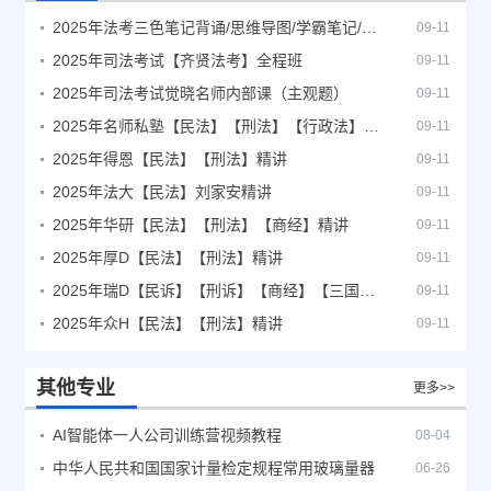
2025年法考‮色三‬笔‮背记‬诵/思维导图/学霸笔记/学科框架图
09-11
2025年司法考试【齐贤法考】全程班
09-11
2025年司法考试觉晓名师内部课（主观题）
09-11
2025年名师私塾【民法】【刑法】【行政法】【商经】精讲
09-11
2025年得恩【民法】【刑法】精讲
09-11
2025年法大【民法】刘家安精讲
09-11
2025年华研【民法】【刑法】【商经】精讲
09-11
2025年厚D【民法】【刑法】精讲
09-11
2025年瑞D【民诉】【刑诉】【商经】【三国】精讲
09-11
2025年众H【民法】【刑法】精讲
09-11
其他专业
更多>>
AI智能体一人公司训练营视频教程
08-04
中华人民共和国国家计量检定规程常用玻璃量器
06-26