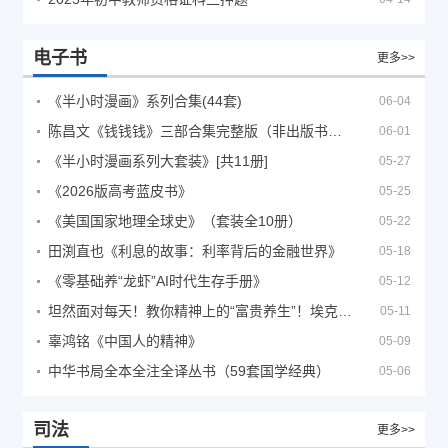
电子书
更多>>
《半小时漫画》系列合集(44套)
06-04
陈昌文《钱钱钱》三部合集完整版（非出版书籍）
06-01
《半小时漫画系列大套装》[共11册]
05-27
《2026版高考蓝皮书》
05-25
《美国国家地理全球史》（套装全10册）
05-22
田渕直也《利息的故事：利率背后的金融世界》
05-18
《零基础养“龙虾”AI时代生存手册》
05-12
坦然面对每天！教你精神上的“富贵养生”！埃克哈特·托利（Eckhart Tolle）《人生不必太用力》
05-11
辜鸿铭《中国人的精神》
05-09
中华书局全本全注全译丛书（59套国学经典）
05-06
司法
更多>>