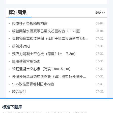
标准图集
更多>>
轻质多孔条板隔墙构造
08-04
钢丝网架水泥聚苯乙烯夹芯板构造（GSJ板）
08-04
建筑物抗震构造详图（适用于抗震设防烈度为6、7度）
07-31
建筑外遮阳
07-31
预应力混凝土空心板（跨度2.1m—7.2m）
07-31
民用建筑常用饰面
07-31
钢筋混凝土空心板（跨度1.8m~5.1m）
07-31
外墙外保温系统构造图集（四）挤塑板外墙外保温系统
07-31
SBS改性沥青卷材防水构造
07-31
胶合板门
07-31
标准下载库