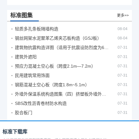
标准图集
更多>>
轻质多孔条板隔墙构造
08-04
钢丝网架水泥聚苯乙烯夹芯板构造（GSJ板）
08-04
建筑物抗震构造详图（适用于抗震设防烈度为6、7度）
07-31
建筑外遮阳
07-31
预应力混凝土空心板（跨度2.1m—7.2m）
07-31
民用建筑常用饰面
07-31
钢筋混凝土空心板（跨度1.8m~5.1m）
07-31
外墙外保温系统构造图集（四）挤塑板外墙外保温系统
07-31
SBS改性沥青卷材防水构造
07-31
胶合板门
07-31
标准下载库