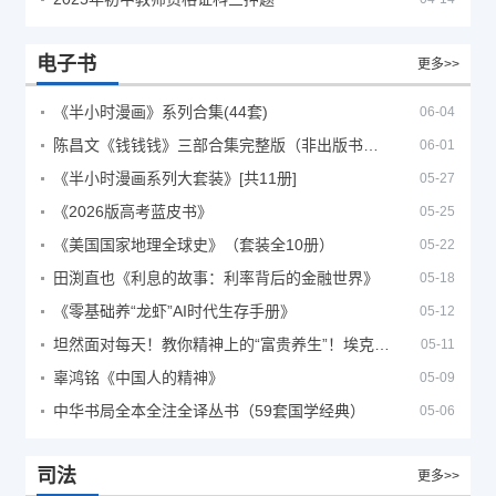
电子书
更多>>
《半小时漫画》系列合集(44套)
06-04
陈昌文《钱钱钱》三部合集完整版（非出版书籍）
06-01
《半小时漫画系列大套装》[共11册]
05-27
《2026版高考蓝皮书》
05-25
《美国国家地理全球史》（套装全10册）
05-22
田渕直也《利息的故事：利率背后的金融世界》
05-18
《零基础养“龙虾”AI时代生存手册》
05-12
坦然面对每天！教你精神上的“富贵养生”！埃克哈特·托利（Eckhart Tolle）《人生不必太用力》
05-11
辜鸿铭《中国人的精神》
05-09
中华书局全本全注全译丛书（59套国学经典）
05-06
司法
更多>>