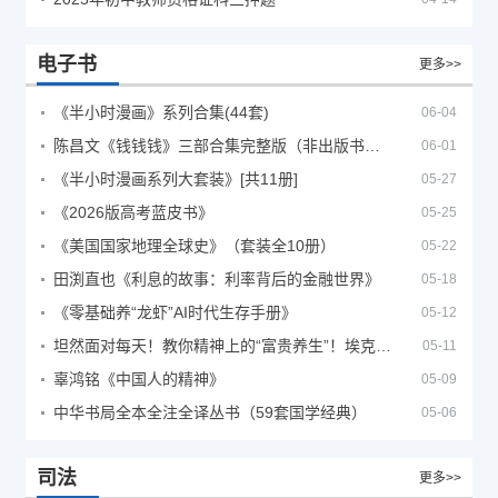
电子书
更多>>
《半小时漫画》系列合集(44套)
06-04
陈昌文《钱钱钱》三部合集完整版（非出版书籍）
06-01
《半小时漫画系列大套装》[共11册]
05-27
《2026版高考蓝皮书》
05-25
《美国国家地理全球史》（套装全10册）
05-22
田渕直也《利息的故事：利率背后的金融世界》
05-18
《零基础养“龙虾”AI时代生存手册》
05-12
坦然面对每天！教你精神上的“富贵养生”！埃克哈特·托利（Eckhart Tolle）《人生不必太用力》
05-11
辜鸿铭《中国人的精神》
05-09
中华书局全本全注全译丛书（59套国学经典）
05-06
司法
更多>>