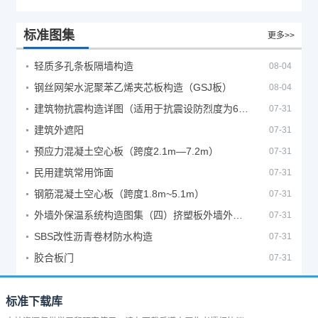
标准图集
更多>>
轻质多孔条板隔墙构造
08-04
钢丝网架水泥聚苯乙烯夹芯板构造（GSJ板）
08-04
建筑物抗震构造详图（适用于抗震设防烈度为6、7度）
07-31
建筑外遮阳
07-31
预应力混凝土空心板（跨度2.1m—7.2m）
07-31
民用建筑常用饰面
07-31
钢筋混凝土空心板（跨度1.8m~5.1m）
07-31
外墙外保温系统构造图集（四）挤塑板外墙外保温系统
07-31
SBS改性沥青卷材防水构造
07-31
胶合板门
07-31
标准下载库