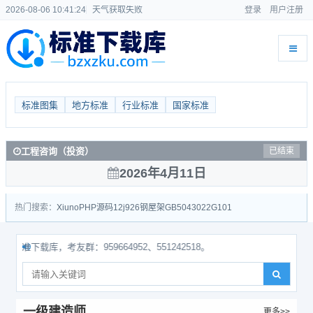
2026-08-06 10:41:25
天气获取失败
登录
用户注册
标准图集
地方标准
行业标准
国家标准
工程咨询（投资）
已结束
2026年4月11日
热门搜索：
Xiuno
PHP源码
12j926
钢屋架
GB50430
22G101
下载库，考友群：959664952、551242518。
一级建造师
更多>>