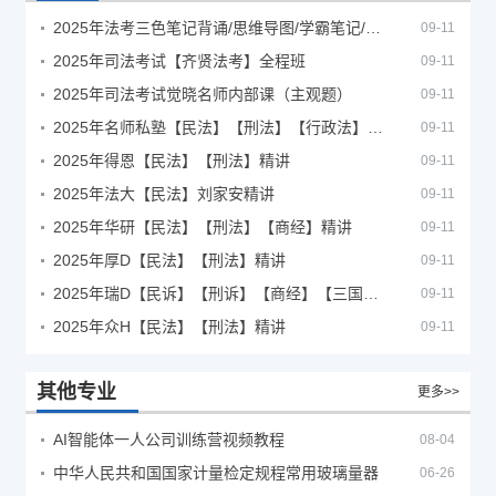
2025年法考‮色三‬笔‮背记‬诵/思维导图/学霸笔记/学科框架图
09-11
2025年司法考试【齐贤法考】全程班
09-11
2025年司法考试觉晓名师内部课（主观题）
09-11
2025年名师私塾【民法】【刑法】【行政法】【商经】精讲
09-11
2025年得恩【民法】【刑法】精讲
09-11
2025年法大【民法】刘家安精讲
09-11
2025年华研【民法】【刑法】【商经】精讲
09-11
2025年厚D【民法】【刑法】精讲
09-11
2025年瑞D【民诉】【刑诉】【商经】【三国】精讲
09-11
2025年众H【民法】【刑法】精讲
09-11
其他专业
更多>>
AI智能体一人公司训练营视频教程
08-04
中华人民共和国国家计量检定规程常用玻璃量器
06-26