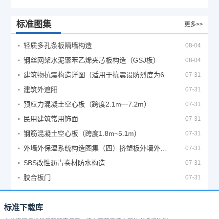
标准图集
更多>>
轻质多孔条板隔墙构造
08-04
钢丝网架水泥聚苯乙烯夹芯板构造（GSJ板）
08-04
建筑物抗震构造详图（适用于抗震设防烈度为6、7度）
07-31
建筑外遮阳
07-31
预应力混凝土空心板（跨度2.1m—7.2m）
07-31
民用建筑常用饰面
07-31
钢筋混凝土空心板（跨度1.8m~5.1m）
07-31
外墙外保温系统构造图集（四）挤塑板外墙外保温系统
07-31
SBS改性沥青卷材防水构造
07-31
胶合板门
07-31
标准下载库