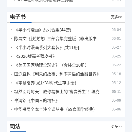
电子书
更多>>
《半小时漫画》系列合集(44套)
06-04
陈昌文《钱钱钱》三部合集完整版（非出版书籍）
06-01
《半小时漫画系列大套装》[共11册]
05-27
《2026版高考蓝皮书》
05-25
《美国国家地理全球史》（套装全10册）
05-22
田渕直也《利息的故事：利率背后的金融世界》
05-18
《零基础养“龙虾”AI时代生存手册》
05-12
坦然面对每天！教你精神上的“富贵养生”！埃克哈特·托利（Eckhart Tolle）《人生不必太用力》
05-11
辜鸿铭《中国人的精神》
05-09
中华书局全本全注全译丛书（59套国学经典）
05-06
司法
更多>>