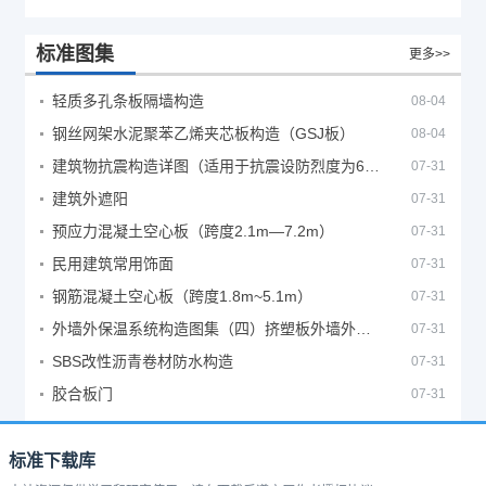
标准图集
更多>>
轻质多孔条板隔墙构造
08-04
钢丝网架水泥聚苯乙烯夹芯板构造（GSJ板）
08-04
建筑物抗震构造详图（适用于抗震设防烈度为6、7度）
07-31
建筑外遮阳
07-31
预应力混凝土空心板（跨度2.1m—7.2m）
07-31
民用建筑常用饰面
07-31
钢筋混凝土空心板（跨度1.8m~5.1m）
07-31
外墙外保温系统构造图集（四）挤塑板外墙外保温系统
07-31
SBS改性沥青卷材防水构造
07-31
胶合板门
07-31
标准下载库