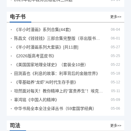
电子书
更多>>
《半小时漫画》系列合集(44套)
06-04
陈昌文《钱钱钱》三部合集完整版（非出版书籍）
06-01
《半小时漫画系列大套装》[共11册]
05-27
《2026版高考蓝皮书》
05-25
《美国国家地理全球史》（套装全10册）
05-22
田渕直也《利息的故事：利率背后的金融世界》
05-18
《零基础养“龙虾”AI时代生存手册》
05-12
坦然面对每天！教你精神上的“富贵养生”！埃克哈特·托利（Eckhart Tolle）《人生不必太用力》
05-11
辜鸿铭《中国人的精神》
05-09
中华书局全本全注全译丛书（59套国学经典）
05-06
司法
更多>>