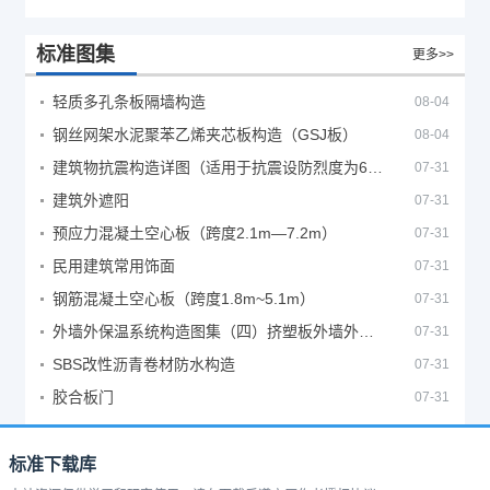
标准图集
更多>>
轻质多孔条板隔墙构造
08-04
钢丝网架水泥聚苯乙烯夹芯板构造（GSJ板）
08-04
建筑物抗震构造详图（适用于抗震设防烈度为6、7度）
07-31
建筑外遮阳
07-31
预应力混凝土空心板（跨度2.1m—7.2m）
07-31
民用建筑常用饰面
07-31
钢筋混凝土空心板（跨度1.8m~5.1m）
07-31
外墙外保温系统构造图集（四）挤塑板外墙外保温系统
07-31
SBS改性沥青卷材防水构造
07-31
胶合板门
07-31
标准下载库