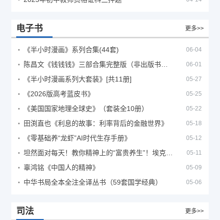
电子书
更多>>
《半小时漫画》系列合集(44套)
06-04
陈昌文《钱钱钱》三部合集完整版（非出版书籍）
06-01
《半小时漫画系列大套装》[共11册]
05-27
《2026版高考蓝皮书》
05-25
《美国国家地理全球史》（套装全10册）
05-22
田渕直也《利息的故事：利率背后的金融世界》
05-18
《零基础养“龙虾”AI时代生存手册》
05-12
坦然面对每天！教你精神上的“富贵养生”！埃克哈特·托利（Eckhart Tolle）《人生不必太用力》
05-11
辜鸿铭《中国人的精神》
05-09
中华书局全本全注全译丛书（59套国学经典）
05-06
司法
更多>>