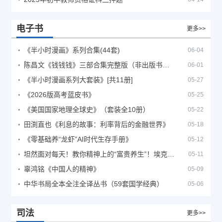
电子书
更多>>
《半小时漫画》系列合集(44套)
06-04
陈昌文《钱钱钱》三部合集完整版（非出版书籍）
06-01
《半小时漫画系列大套装》[共11册]
05-27
《2026版高考蓝皮书》
05-25
《美国国家地理全球史》（套装全10册）
05-22
田渕直也《利息的故事：利率背后的金融世界》
05-18
《零基础养“龙虾”AI时代生存手册》
05-12
坦然面对每天！教你精神上的“富贵养生”！埃克哈特·托利（Eckhart Tolle）《人生不必太用力》
05-11
辜鸿铭《中国人的精神》
05-09
中华书局全本全注全译丛书（59套国学经典）
05-06
司法
更多>>