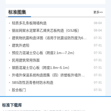
标准图集
更多>>
轻质多孔条板隔墙构造
08-04
钢丝网架水泥聚苯乙烯夹芯板构造（GSJ板）
08-04
建筑物抗震构造详图（适用于抗震设防烈度为6、7度）
07-31
建筑外遮阳
07-31
预应力混凝土空心板（跨度2.1m—7.2m）
07-31
民用建筑常用饰面
07-31
钢筋混凝土空心板（跨度1.8m~5.1m）
07-31
外墙外保温系统构造图集（四）挤塑板外墙外保温系统
07-31
SBS改性沥青卷材防水构造
07-31
胶合板门
07-31
标准下载库