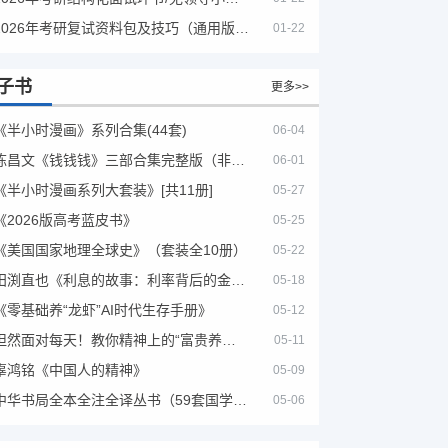
2026年考研复试资料包及技巧（通用版选看）
01-22
子书
更多>>
《半小时漫画》系列合集(44套)
06-04
陈昌文《钱钱钱》三部合集完整版（非出版书籍）
06-01
《半小时漫画系列大套装》[共11册]
05-27
《2026版高考蓝皮书》
05-25
《美国国家地理全球史》（套装全10册）
05-22
田渕直也《利息的故事：利率背后的金融世界》
05-18
《零基础养“龙虾”AI时代生存手册》
05-12
坦然面对每天！教你精神上的“富贵养生”！埃克哈特·托利（Eckhart Tolle）《人生不必太用力》
05-11
辜鸿铭《中国人的精神》
05-09
中华书局全本全注全译丛书（59套国学经典）
05-06