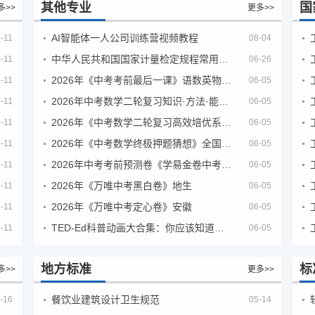
其他专业
国
多>>
更多>>
AI智能体一人公司训练营视频教程
-11
08-04
中华人民共和国国家计量检定规程常用玻璃量器
-11
06-26
2026年《中考考前最后一课》语数英物化地生历道科 10科全
-11
06-05
2026年中考数学二轮复习知识·方法·能力清单（查漏补缺专题训练）（全国通用）
-11
06-05
2026年《中考数学二轮复习高效培优系列》全国通用
-11
06-05
2026年《中考数学终极押题猜想》全国地方版
-11
06-05
2026年中考考前预测卷《学易金卷中考考前预测卷》
-11
06-05
2026年《万唯中考黑白卷》地生
-11
06-05
2026年《万唯中考定心卷》安徽
-11
06-05
TED-Ed科普动画大合集：你应该知道的知识（视频）
-11
06-05
地方标准
标
多>>
更多>>
餐饮业建筑设计卫生规范
-16
05-14