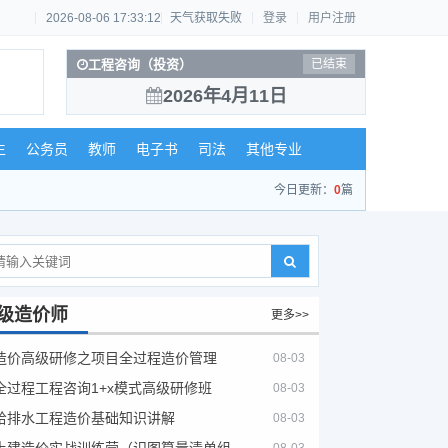
2026-08-06 17:33:12
天气获取失败
登录
用户注册
工程咨询（投资）
已结束
2026年4月11日
生
公务员
教师
电子书
司法
其他专业
今日更新：
0
篇
级造价师
更多>>
造价高级研修之项目全过程造价管理
08-03
全过程工程咨询1+x模式高级研修班
08-03
给排水工程造价基础知识讲解
08-03
土建造价实战训练营（识图算量清单组价）