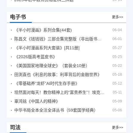
电子书
更多>>
《半小时漫画》系列合集(44套)
06-04
陈昌文《钱钱钱》三部合集完整版（非出版书籍）
06-01
《半小时漫画系列大套装》[共11册]
05-27
《2026版高考蓝皮书》
05-25
《美国国家地理全球史》（套装全10册）
05-22
田渕直也《利息的故事：利率背后的金融世界》
05-18
《零基础养“龙虾”AI时代生存手册》
05-12
坦然面对每天！教你精神上的“富贵养生”！埃克哈特·托利（Eckhart Tolle）《人生不必太用力》
05-11
辜鸿铭《中国人的精神》
05-09
中华书局全本全注全译丛书（59套国学经典）
05-06
司法
更多>>