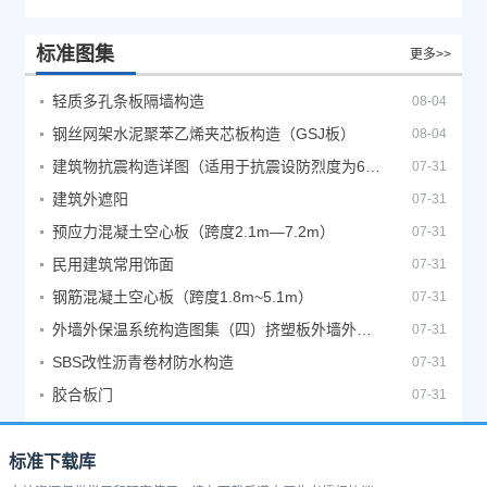
标准图集
更多>>
轻质多孔条板隔墙构造
08-04
钢丝网架水泥聚苯乙烯夹芯板构造（GSJ板）
08-04
建筑物抗震构造详图（适用于抗震设防烈度为6、7度）
07-31
建筑外遮阳
07-31
预应力混凝土空心板（跨度2.1m—7.2m）
07-31
民用建筑常用饰面
07-31
钢筋混凝土空心板（跨度1.8m~5.1m）
07-31
外墙外保温系统构造图集（四）挤塑板外墙外保温系统
07-31
SBS改性沥青卷材防水构造
07-31
胶合板门
07-31
标准下载库