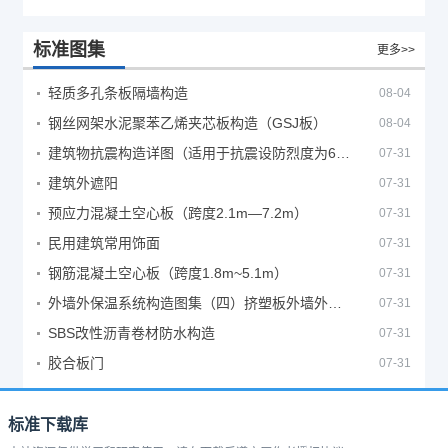
标准图集
更多>>
轻质多孔条板隔墙构造
08-04
钢丝网架水泥聚苯乙烯夹芯板构造（GSJ板）
08-04
建筑物抗震构造详图（适用于抗震设防烈度为6、7度）
07-31
建筑外遮阳
07-31
预应力混凝土空心板（跨度2.1m—7.2m）
07-31
民用建筑常用饰面
07-31
钢筋混凝土空心板（跨度1.8m~5.1m）
07-31
外墙外保温系统构造图集（四）挤塑板外墙外保温系统
07-31
SBS改性沥青卷材防水构造
07-31
胶合板门
07-31
标准下载库