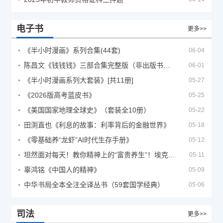
电子书
更多>>
《半小时漫画》系列合集(44套)
06-04
陈昌文《钱钱钱》三部合集完整版（非出版书籍）
06-01
《半小时漫画系列大套装》[共11册]
05-27
《2026版高考蓝皮书》
05-25
《美国国家地理全球史》（套装全10册）
05-22
田渕直也《利息的故事：利率背后的金融世界》
05-18
《零基础养“龙虾”AI时代生存手册》
05-12
坦然面对每天！教你精神上的“富贵养生”！埃克哈特·托利（Eckhart Tolle）《人生不必太用力》
05-11
辜鸿铭《中国人的精神》
05-09
中华书局全本全注全译丛书（59套国学经典）
05-06
司法
更多>>