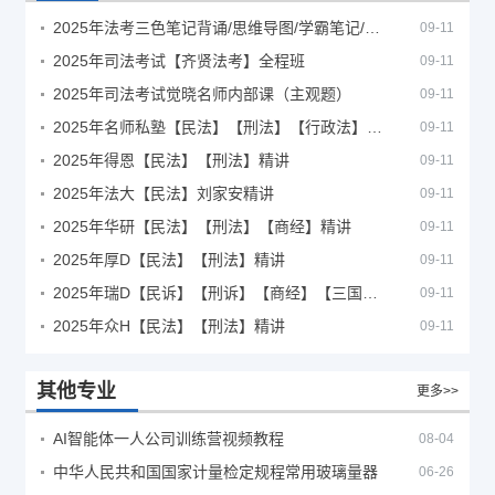
2025年法考‮色三‬笔‮背记‬诵/思维导图/学霸笔记/学科框架图
09-11
2025年司法考试【齐贤法考】全程班
09-11
2025年司法考试觉晓名师内部课（主观题）
09-11
2025年名师私塾【民法】【刑法】【行政法】【商经】精讲
09-11
2025年得恩【民法】【刑法】精讲
09-11
2025年法大【民法】刘家安精讲
09-11
2025年华研【民法】【刑法】【商经】精讲
09-11
2025年厚D【民法】【刑法】精讲
09-11
2025年瑞D【民诉】【刑诉】【商经】【三国】精讲
09-11
2025年众H【民法】【刑法】精讲
09-11
其他专业
更多>>
AI智能体一人公司训练营视频教程
08-04
中华人民共和国国家计量检定规程常用玻璃量器
06-26