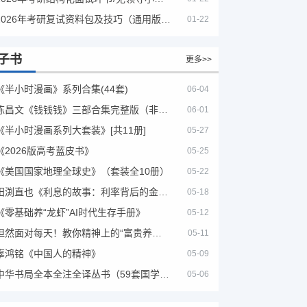
2026年考研复试资料包及技巧（通用版选看）
01-22
子书
更多>>
《半小时漫画》系列合集(44套)
06-04
陈昌文《钱钱钱》三部合集完整版（非出版书籍）
06-01
《半小时漫画系列大套装》[共11册]
05-27
《2026版高考蓝皮书》
05-25
《美国国家地理全球史》（套装全10册）
05-22
田渕直也《利息的故事：利率背后的金融世界》
05-18
《零基础养“龙虾”AI时代生存手册》
05-12
坦然面对每天！教你精神上的“富贵养生”！埃克哈特·托利（Eckhart Tolle）《人生不必太用力》
05-11
辜鸿铭《中国人的精神》
05-09
中华书局全本全注全译丛书（59套国学经典）
05-06