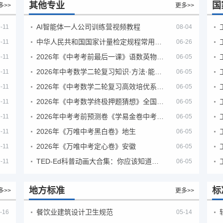
其他专业
国
多>>
更多>>
AI智能体一人公司训练营视频教程
-11
08-04
中华人民共和国国家计量检定规程常用玻璃量器
-11
06-26
2026年《中考考前最后一课》语数英物化地生历道科 10科全
-11
06-05
2026年中考数学二轮复习知识·方法·能力清单（查漏补缺专题训练）（全国通用）
-11
06-05
2026年《中考数学二轮复习高效培优系列》全国通用
-11
06-05
2026年《中考数学终极押题猜想》全国地方版
-11
06-05
2026年中考考前预测卷《学易金卷中考考前预测卷》
-11
06-05
2026年《万唯中考黑白卷》地生
-11
06-05
2026年《万唯中考定心卷》安徽
-11
06-05
TED-Ed科普动画大合集：你应该知道的知识（视频）
-11
06-05
地方标准
标
多>>
更多>>
餐饮业建筑设计卫生规范
-16
05-14