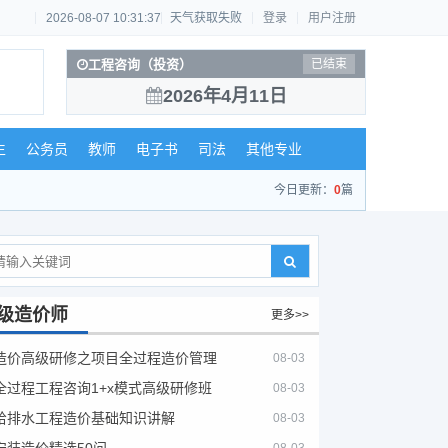
2026-08-07 10:31:37
天气获取失败
登录
用户注册
工程咨询（投资）
已结束
2026年4月11日
生
公务员
教师
电子书
司法
其他专业
今日更新：
0
篇
级造价师
更多>>
造价高级研修之项目全过程造价管理
08-03
全过程工程咨询1+x模式高级研修班
08-03
给排水工程造价基础知识讲解
08-03
安装造价精选50问