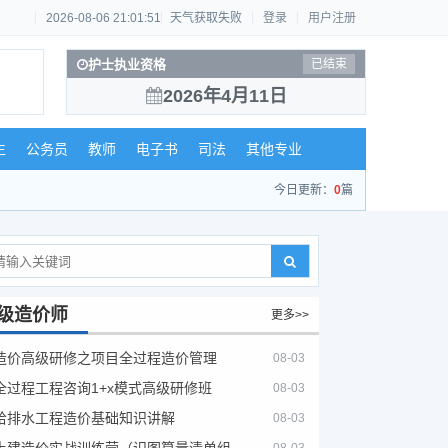
2026-08-06 21:01:51
天气获取失败
登录
用户注册
护士执业资格
已结束
2026年4月11日
生
公务员
教师
电子书
司法
其他专业
今日更新：
0
篇
级造价师
更多>>
造价高级研修之项目全过程造价管理
08-03
全过程工程咨询1+x模式高级研修班
08-03
给排水工程造价基础知识讲解
08-03
土建造价实战训练营（识图算量清单组价）