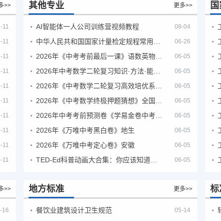
其他专业
国
多>>
更多>>
AI智能体一人公司训练营视频教程
-11
08-04
中华人民共和国国家计量检定规程常用玻璃量器
-11
06-26
2026年《中考考前最后一课》语数英物化地生历道科 10科全
-11
06-05
2026年中考数学二轮复习知识·方法·能力清单（查漏补缺专题训练）（全国通用）
-11
06-05
2026年《中考数学二轮复习高效培优系列》全国通用
-11
06-05
2026年《中考数学终极押题猜想》全国地方版
-11
06-05
2026年中考考前预测卷《学易金卷中考考前预测卷》
-11
06-05
2026年《万唯中考黑白卷》地生
-11
06-05
2026年《万唯中考定心卷》安徽
-11
06-05
TED-Ed科普动画大合集：你应该知道的知识（视频）
-11
06-05
地方标准
标
多>>
更多>>
餐饮业建筑设计卫生规范
-16
05-14