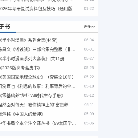
2026年考研复试资料包及技巧（通用版选看）
01-22
子书
更多>>
《半小时漫画》系列合集(44套)
06-04
陈昌文《钱钱钱》三部合集完整版（非出版书籍）
06-01
《半小时漫画系列大套装》[共11册]
05-27
《2026版高考蓝皮书》
05-25
《美国国家地理全球史》（套装全10册）
05-22
田渕直也《利息的故事：利率背后的金融世界》
05-18
《零基础养“龙虾”AI时代生存手册》
05-12
坦然面对每天！教你精神上的“富贵养生”！埃克哈特·托利（Eckhart Tolle）《人生不必太用力》
05-11
辜鸿铭《中国人的精神》
05-09
中华书局全本全注全译丛书（59套国学经典）
05-06