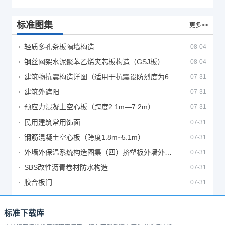
标准图集
更多>>
轻质多孔条板隔墙构造
08-04
钢丝网架水泥聚苯乙烯夹芯板构造（GSJ板）
08-04
建筑物抗震构造详图（适用于抗震设防烈度为6、7度）
07-31
建筑外遮阳
07-31
预应力混凝土空心板（跨度2.1m—7.2m）
07-31
民用建筑常用饰面
07-31
钢筋混凝土空心板（跨度1.8m~5.1m）
07-31
外墙外保温系统构造图集（四）挤塑板外墙外保温系统
07-31
SBS改性沥青卷材防水构造
07-31
胶合板门
07-31
标准下载库