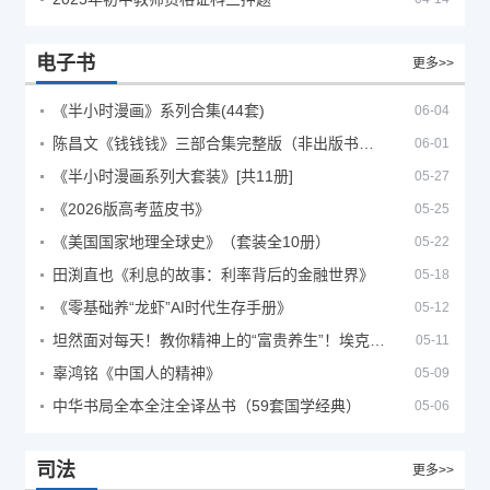
电子书
更多>>
《半小时漫画》系列合集(44套)
06-04
陈昌文《钱钱钱》三部合集完整版（非出版书籍）
06-01
《半小时漫画系列大套装》[共11册]
05-27
《2026版高考蓝皮书》
05-25
《美国国家地理全球史》（套装全10册）
05-22
田渕直也《利息的故事：利率背后的金融世界》
05-18
《零基础养“龙虾”AI时代生存手册》
05-12
坦然面对每天！教你精神上的“富贵养生”！埃克哈特·托利（Eckhart Tolle）《人生不必太用力》
05-11
辜鸿铭《中国人的精神》
05-09
中华书局全本全注全译丛书（59套国学经典）
05-06
司法
更多>>