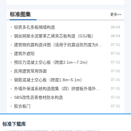
标准图集
更多>>
轻质多孔条板隔墙构造
08-04
钢丝网架水泥聚苯乙烯夹芯板构造（GSJ板）
08-04
建筑物抗震构造详图（适用于抗震设防烈度为6、7度）
07-31
建筑外遮阳
07-31
预应力混凝土空心板（跨度2.1m—7.2m）
07-31
民用建筑常用饰面
07-31
钢筋混凝土空心板（跨度1.8m~5.1m）
07-31
外墙外保温系统构造图集（四）挤塑板外墙外保温系统
07-31
SBS改性沥青卷材防水构造
07-31
胶合板门
07-31
标准下载库