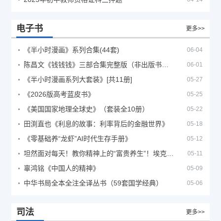
电子书
更多>>
《半小时漫画》系列合集(44套)
06-04
陈昌文《钱钱钱》三部合集完整版（非出版书籍）
06-01
《半小时漫画系列大套装》[共11册]
05-27
《2026版高考蓝皮书》
05-25
《美国国家地理全球史》（套装全10册）
05-22
田渕直也《利息的故事：利率背后的金融世界》
05-18
《零基础养“龙虾”AI时代生存手册》
05-12
坦然面对每天！教你精神上的“富贵养生”！埃克哈特·托利（Eckhart Tolle）《人生不必太用力》
05-11
辜鸿铭《中国人的精神》
05-09
中华书局全本全注全译丛书（59套国学经典）
05-06
司法
更多>>