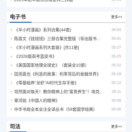
电子书
更多>>
《半小时漫画》系列合集(44套)
06-04
陈昌文《钱钱钱》三部合集完整版（非出版书籍）
06-01
《半小时漫画系列大套装》[共11册]
05-27
《2026版高考蓝皮书》
05-25
《美国国家地理全球史》（套装全10册）
05-22
田渕直也《利息的故事：利率背后的金融世界》
05-18
《零基础养“龙虾”AI时代生存手册》
05-12
坦然面对每天！教你精神上的“富贵养生”！埃克哈特·托利（Eckhart Tolle）《人生不必太用力》
05-11
辜鸿铭《中国人的精神》
05-09
中华书局全本全注全译丛书（59套国学经典）
05-06
司法
更多>>