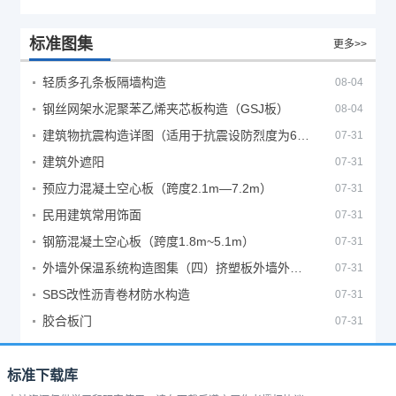
标准图集
更多>>
轻质多孔条板隔墙构造
08-04
钢丝网架水泥聚苯乙烯夹芯板构造（GSJ板）
08-04
建筑物抗震构造详图（适用于抗震设防烈度为6、7度）
07-31
建筑外遮阳
07-31
预应力混凝土空心板（跨度2.1m—7.2m）
07-31
民用建筑常用饰面
07-31
钢筋混凝土空心板（跨度1.8m~5.1m）
07-31
外墙外保温系统构造图集（四）挤塑板外墙外保温系统
07-31
SBS改性沥青卷材防水构造
07-31
胶合板门
07-31
标准下载库