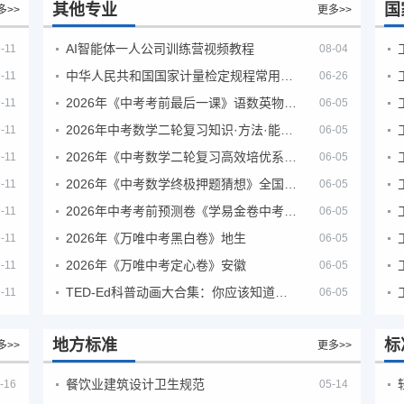
其他专业
国
多>>
更多>>
AI智能体一人公司训练营视频教程
-11
08-04
中华人民共和国国家计量检定规程常用玻璃量器
-11
06-26
2026年《中考考前最后一课》语数英物化地生历道科 10科全
-11
06-05
2026年中考数学二轮复习知识·方法·能力清单（查漏补缺专题训练）（全国通用）
-11
06-05
2026年《中考数学二轮复习高效培优系列》全国通用
-11
06-05
2026年《中考数学终极押题猜想》全国地方版
-11
06-05
2026年中考考前预测卷《学易金卷中考考前预测卷》
-11
06-05
2026年《万唯中考黑白卷》地生
-11
06-05
2026年《万唯中考定心卷》安徽
-11
06-05
TED-Ed科普动画大合集：你应该知道的知识（视频）
-11
06-05
地方标准
标
多>>
更多>>
餐饮业建筑设计卫生规范
-16
05-14