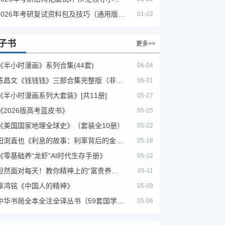
2026年考研复试资料包及技巧（通用版选看）
01-22
子书
更多>>
《半小时漫画》系列合集(44套)
06-04
陈昌文《钱钱钱》三部合集完整版（非出版书籍）
06-01
《半小时漫画系列大套装》[共11册]
05-27
《2026版高考蓝皮书》
05-25
《美国国家地理全球史》（套装全10册）
05-22
田渕直也《利息的故事：利率背后的金融世界》
05-18
《零基础养“龙虾”AI时代生存手册》
05-12
坦然面对每天！教你精神上的“富贵养生”！埃克哈特·托利（Eckhart Tolle）《人生不必太用力》
05-11
辜鸿铭《中国人的精神》
05-09
中华书局全本全注全译丛书（59套国学经典）
05-06