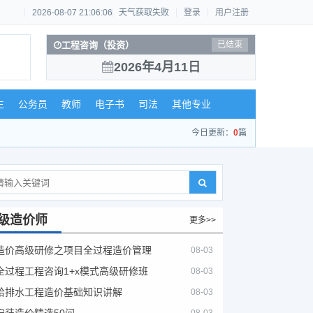
2026-08-07 21:06:07
天气获取失败
登录
用户注册
工程咨询（投资）
已结束
2026年4月11日
生
公务员
教师
电子书
司法
其他专业
今日更新：
0
篇
级造价师
更多>>
造价高级研修之项目全过程造价管理
08-03
全过程工程咨询1+x模式高级研修班
08-03
给排水工程造价基础知识讲解
08-03
安装造价精选50问