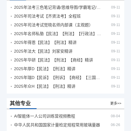
2025年法考‮色三‬笔‮背记‬诵/思维导图/学霸笔记/学科框架图
09-11
2025年司法考试【齐贤法考】全程班
09-11
2025年司法考试觉晓名师内部课（主观题）
09-11
2025年名师私塾【民法】【刑法】【行政法】【商经】精讲
09-11
2025年得恩【民法】【刑法】精讲
09-11
2025年法大【民法】刘家安精讲
09-11
2025年华研【民法】【刑法】【商经】精讲
09-11
2025年厚D【民法】【刑法】精讲
09-11
2025年瑞D【民诉】【刑诉】【商经】【三国】精讲
09-11
2025年众H【民法】【刑法】精讲
09-11
其他专业
更多>>
AI智能体一人公司训练营视频教程
08-04
中华人民共和国国家计量检定规程常用玻璃量器
06-26