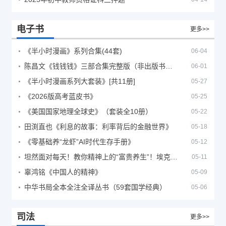
电子书
更多>>
《半小时漫画》系列合集(44套)
06-04
陈昌文《钱钱钱》三部合集完整版（非出版书籍）
06-01
《半小时漫画系列大套装》[共11册]
05-27
《2026版高考蓝皮书》
05-25
《美国国家地理全球史》（套装全10册）
05-22
田渕直也《利息的故事：利率背后的金融世界》
05-18
《零基础养“龙虾”AI时代生存手册》
05-12
坦然面对每天！教你精神上的“富贵养生”！埃克哈特·托利（Eckhart Tolle）《人生不必太用力》
05-11
辜鸿铭《中国人的精神》
05-09
中华书局全本全注全译丛书（59套国学经典）
05-06
司法
更多>>