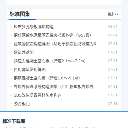
标准图集
更多>>
轻质多孔条板隔墙构造
08-04
钢丝网架水泥聚苯乙烯夹芯板构造（GSJ板）
08-04
建筑物抗震构造详图（适用于抗震设防烈度为6、7度）
07-31
建筑外遮阳
07-31
预应力混凝土空心板（跨度2.1m—7.2m）
07-31
民用建筑常用饰面
07-31
钢筋混凝土空心板（跨度1.8m~5.1m）
07-31
外墙外保温系统构造图集（四）挤塑板外墙外保温系统
07-31
SBS改性沥青卷材防水构造
07-31
胶合板门
07-31
标准下载库