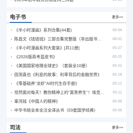
电子书
更多>>
《半小时漫画》系列合集(44套)
06-04
陈昌文《钱钱钱》三部合集完整版（非出版书籍）
06-01
《半小时漫画系列大套装》[共11册]
05-27
《2026版高考蓝皮书》
05-25
《美国国家地理全球史》（套装全10册）
05-22
田渕直也《利息的故事：利率背后的金融世界》
05-18
《零基础养“龙虾”AI时代生存手册》
05-12
坦然面对每天！教你精神上的“富贵养生”！埃克哈特·托利（Eckhart Tolle）《人生不必太用力》
05-11
辜鸿铭《中国人的精神》
05-09
中华书局全本全注全译丛书（59套国学经典）
05-06
司法
更多>>