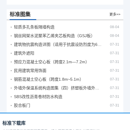
标准图集
更多>>
轻质多孔条板隔墙构造
08-04
钢丝网架水泥聚苯乙烯夹芯板构造（GSJ板）
08-04
建筑物抗震构造详图（适用于抗震设防烈度为6、7度）
07-31
建筑外遮阳
07-31
预应力混凝土空心板（跨度2.1m—7.2m）
07-31
民用建筑常用饰面
07-31
钢筋混凝土空心板（跨度1.8m~5.1m）
07-31
外墙外保温系统构造图集（四）挤塑板外墙外保温系统
07-31
SBS改性沥青卷材防水构造
07-31
胶合板门
07-31
标准下载库