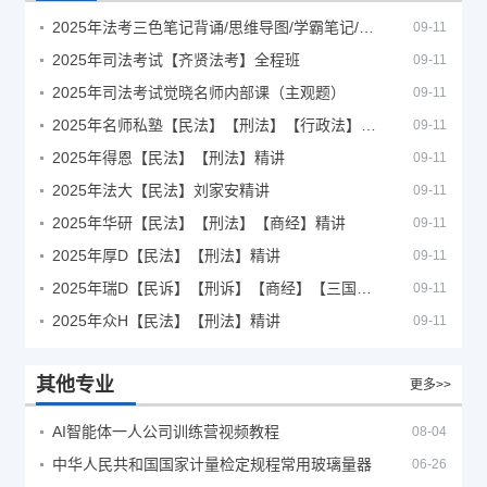
2025年法考‮色三‬笔‮背记‬诵/思维导图/学霸笔记/学科框架图
09-11
2025年司法考试【齐贤法考】全程班
09-11
2025年司法考试觉晓名师内部课（主观题）
09-11
2025年名师私塾【民法】【刑法】【行政法】【商经】精讲
09-11
2025年得恩【民法】【刑法】精讲
09-11
2025年法大【民法】刘家安精讲
09-11
2025年华研【民法】【刑法】【商经】精讲
09-11
2025年厚D【民法】【刑法】精讲
09-11
2025年瑞D【民诉】【刑诉】【商经】【三国】精讲
09-11
2025年众H【民法】【刑法】精讲
09-11
其他专业
更多>>
AI智能体一人公司训练营视频教程
08-04
中华人民共和国国家计量检定规程常用玻璃量器
06-26