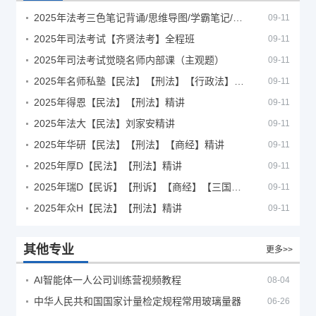
2025年法考‮色三‬笔‮背记‬诵/思维导图/学霸笔记/学科框架图
09-11
2025年司法考试【齐贤法考】全程班
09-11
2025年司法考试觉晓名师内部课（主观题）
09-11
2025年名师私塾【民法】【刑法】【行政法】【商经】精讲
09-11
2025年得恩【民法】【刑法】精讲
09-11
2025年法大【民法】刘家安精讲
09-11
2025年华研【民法】【刑法】【商经】精讲
09-11
2025年厚D【民法】【刑法】精讲
09-11
2025年瑞D【民诉】【刑诉】【商经】【三国】精讲
09-11
2025年众H【民法】【刑法】精讲
09-11
其他专业
更多>>
AI智能体一人公司训练营视频教程
08-04
中华人民共和国国家计量检定规程常用玻璃量器
06-26