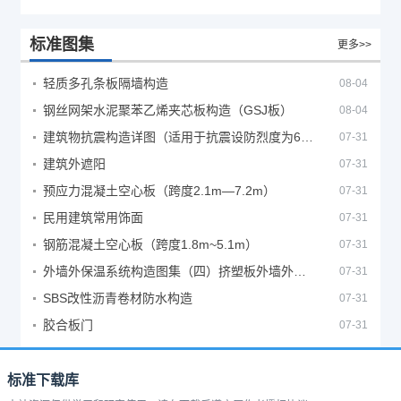
标准图集
更多>>
轻质多孔条板隔墙构造
08-04
钢丝网架水泥聚苯乙烯夹芯板构造（GSJ板）
08-04
建筑物抗震构造详图（适用于抗震设防烈度为6、7度）
07-31
建筑外遮阳
07-31
预应力混凝土空心板（跨度2.1m—7.2m）
07-31
民用建筑常用饰面
07-31
钢筋混凝土空心板（跨度1.8m~5.1m）
07-31
外墙外保温系统构造图集（四）挤塑板外墙外保温系统
07-31
SBS改性沥青卷材防水构造
07-31
胶合板门
07-31
标准下载库