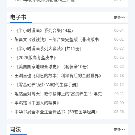
电子书
更多>>
《半小时漫画》系列合集(44套)
06-04
陈昌文《钱钱钱》三部合集完整版（非出版书籍）
06-01
《半小时漫画系列大套装》[共11册]
05-27
《2026版高考蓝皮书》
05-25
《美国国家地理全球史》（套装全10册）
05-22
田渕直也《利息的故事：利率背后的金融世界》
05-18
《零基础养“龙虾”AI时代生存手册》
05-12
坦然面对每天！教你精神上的“富贵养生”！埃克哈特·托利（Eckhart Tolle）《人生不必太用力》
05-11
辜鸿铭《中国人的精神》
05-09
中华书局全本全注全译丛书（59套国学经典）
05-06
司法
更多>>