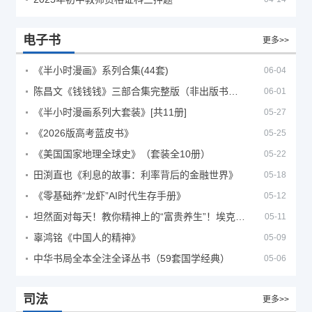
电子书
更多>>
《半小时漫画》系列合集(44套)
06-04
陈昌文《钱钱钱》三部合集完整版（非出版书籍）
06-01
《半小时漫画系列大套装》[共11册]
05-27
《2026版高考蓝皮书》
05-25
《美国国家地理全球史》（套装全10册）
05-22
田渕直也《利息的故事：利率背后的金融世界》
05-18
《零基础养“龙虾”AI时代生存手册》
05-12
坦然面对每天！教你精神上的“富贵养生”！埃克哈特·托利（Eckhart Tolle）《人生不必太用力》
05-11
辜鸿铭《中国人的精神》
05-09
中华书局全本全注全译丛书（59套国学经典）
05-06
司法
更多>>