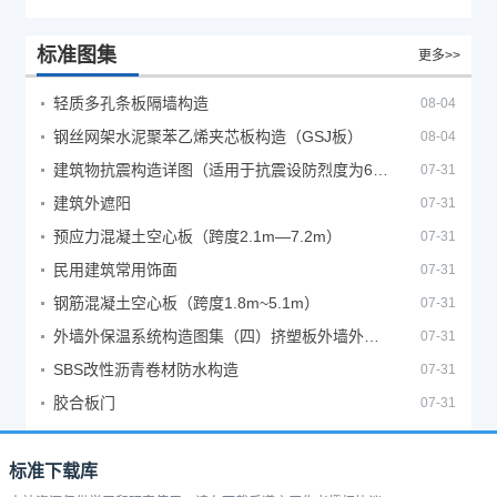
标准图集
更多>>
轻质多孔条板隔墙构造
08-04
钢丝网架水泥聚苯乙烯夹芯板构造（GSJ板）
08-04
建筑物抗震构造详图（适用于抗震设防烈度为6、7度）
07-31
建筑外遮阳
07-31
预应力混凝土空心板（跨度2.1m—7.2m）
07-31
民用建筑常用饰面
07-31
钢筋混凝土空心板（跨度1.8m~5.1m）
07-31
外墙外保温系统构造图集（四）挤塑板外墙外保温系统
07-31
SBS改性沥青卷材防水构造
07-31
胶合板门
07-31
标准下载库