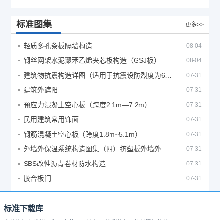
标准图集
更多>>
轻质多孔条板隔墙构造
08-04
钢丝网架水泥聚苯乙烯夹芯板构造（GSJ板）
08-04
建筑物抗震构造详图（适用于抗震设防烈度为6、7度）
07-31
建筑外遮阳
07-31
预应力混凝土空心板（跨度2.1m—7.2m）
07-31
民用建筑常用饰面
07-31
钢筋混凝土空心板（跨度1.8m~5.1m）
07-31
外墙外保温系统构造图集（四）挤塑板外墙外保温系统
07-31
SBS改性沥青卷材防水构造
07-31
胶合板门
07-31
标准下载库