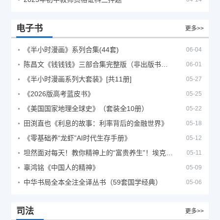
电子书
更多>>
《半小时漫画》系列合集(44套)
06-04
陈昌文《钱钱钱》三部合集完整版（非出版书籍）
06-01
《半小时漫画系列大套装》[共11册]
05-27
《2026版高考蓝皮书》
05-25
《美国国家地理全球史》（套装全10册）
05-22
田渕直也《利息的故事：利率背后的金融世界》
05-18
《零基础养“龙虾”AI时代生存手册》
05-12
坦然面对每天！教你精神上的“富贵养生”！埃克哈特·托利（Eckhart Tolle）《人生不必太用力》
05-11
辜鸿铭《中国人的精神》
05-09
中华书局全本全注全译丛书（59套国学经典）
05-06
司法
更多>>