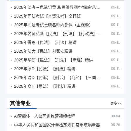
2025年法考‮色三‬笔‮背记‬诵/思维导图/学霸笔记/学科框架图
09-11
2025年司法考试【齐贤法考】全程班
09-11
2025年司法考试觉晓名师内部课（主观题）
09-11
2025年名师私塾【民法】【刑法】【行政法】【商经】精讲
09-11
2025年得恩【民法】【刑法】精讲
09-11
2025年法大【民法】刘家安精讲
09-11
2025年华研【民法】【刑法】【商经】精讲
09-11
2025年厚D【民法】【刑法】精讲
09-11
2025年瑞D【民诉】【刑诉】【商经】【三国】精讲
09-11
2025年众H【民法】【刑法】精讲
09-11
其他专业
更多>>
AI智能体一人公司训练营视频教程
08-04
中华人民共和国国家计量检定规程常用玻璃量器
06-26