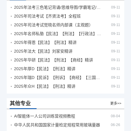
2025年法考‮色三‬笔‮背记‬诵/思维导图/学霸笔记/学科框架图
09-11
2025年司法考试【齐贤法考】全程班
09-11
2025年司法考试觉晓名师内部课（主观题）
09-11
2025年名师私塾【民法】【刑法】【行政法】【商经】精讲
09-11
2025年得恩【民法】【刑法】精讲
09-11
2025年法大【民法】刘家安精讲
09-11
2025年华研【民法】【刑法】【商经】精讲
09-11
2025年厚D【民法】【刑法】精讲
09-11
2025年瑞D【民诉】【刑诉】【商经】【三国】精讲
09-11
2025年众H【民法】【刑法】精讲
09-11
其他专业
更多>>
AI智能体一人公司训练营视频教程
08-04
中华人民共和国国家计量检定规程常用玻璃量器
06-26