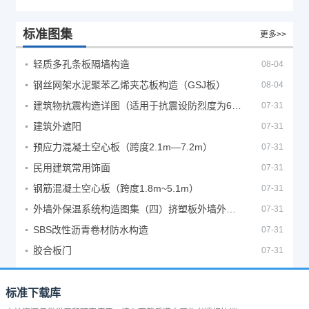
标准图集
更多>>
轻质多孔条板隔墙构造
08-04
钢丝网架水泥聚苯乙烯夹芯板构造（GSJ板）
08-04
建筑物抗震构造详图（适用于抗震设防烈度为6、7度）
07-31
建筑外遮阳
07-31
预应力混凝土空心板（跨度2.1m—7.2m）
07-31
民用建筑常用饰面
07-31
钢筋混凝土空心板（跨度1.8m~5.1m）
07-31
外墙外保温系统构造图集（四）挤塑板外墙外保温系统
07-31
SBS改性沥青卷材防水构造
07-31
胶合板门
07-31
标准下载库