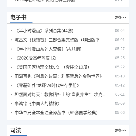
电子书
更多>>
《半小时漫画》系列合集(44套)
06-04
陈昌文《钱钱钱》三部合集完整版（非出版书籍）
06-01
《半小时漫画系列大套装》[共11册]
05-27
《2026版高考蓝皮书》
05-25
《美国国家地理全球史》（套装全10册）
05-22
田渕直也《利息的故事：利率背后的金融世界》
05-18
《零基础养“龙虾”AI时代生存手册》
05-12
坦然面对每天！教你精神上的“富贵养生”！埃克哈特·托利（Eckhart Tolle）《人生不必太用力》
05-11
辜鸿铭《中国人的精神》
05-09
中华书局全本全注全译丛书（59套国学经典）
05-06
司法
更多>>