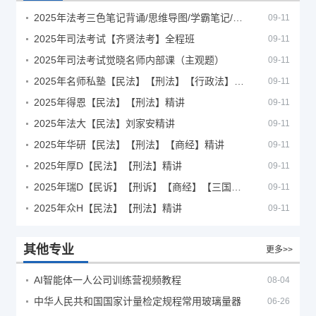
2025年法考‮色三‬笔‮背记‬诵/思维导图/学霸笔记/学科框架图
09-11
2025年司法考试【齐贤法考】全程班
09-11
2025年司法考试觉晓名师内部课（主观题）
09-11
2025年名师私塾【民法】【刑法】【行政法】【商经】精讲
09-11
2025年得恩【民法】【刑法】精讲
09-11
2025年法大【民法】刘家安精讲
09-11
2025年华研【民法】【刑法】【商经】精讲
09-11
2025年厚D【民法】【刑法】精讲
09-11
2025年瑞D【民诉】【刑诉】【商经】【三国】精讲
09-11
2025年众H【民法】【刑法】精讲
09-11
其他专业
更多>>
AI智能体一人公司训练营视频教程
08-04
中华人民共和国国家计量检定规程常用玻璃量器
06-26