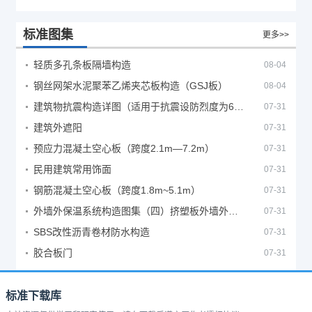
标准图集
更多>>
轻质多孔条板隔墙构造
08-04
钢丝网架水泥聚苯乙烯夹芯板构造（GSJ板）
08-04
建筑物抗震构造详图（适用于抗震设防烈度为6、7度）
07-31
建筑外遮阳
07-31
预应力混凝土空心板（跨度2.1m—7.2m）
07-31
民用建筑常用饰面
07-31
钢筋混凝土空心板（跨度1.8m~5.1m）
07-31
外墙外保温系统构造图集（四）挤塑板外墙外保温系统
07-31
SBS改性沥青卷材防水构造
07-31
胶合板门
07-31
标准下载库