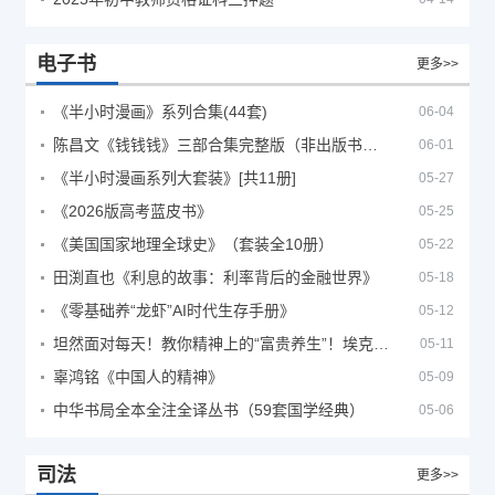
电子书
更多>>
《半小时漫画》系列合集(44套)
06-04
陈昌文《钱钱钱》三部合集完整版（非出版书籍）
06-01
《半小时漫画系列大套装》[共11册]
05-27
《2026版高考蓝皮书》
05-25
《美国国家地理全球史》（套装全10册）
05-22
田渕直也《利息的故事：利率背后的金融世界》
05-18
《零基础养“龙虾”AI时代生存手册》
05-12
坦然面对每天！教你精神上的“富贵养生”！埃克哈特·托利（Eckhart Tolle）《人生不必太用力》
05-11
辜鸿铭《中国人的精神》
05-09
中华书局全本全注全译丛书（59套国学经典）
05-06
司法
更多>>