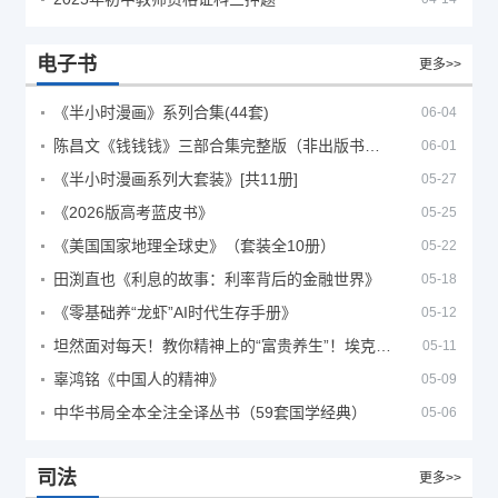
电子书
更多>>
《半小时漫画》系列合集(44套)
06-04
陈昌文《钱钱钱》三部合集完整版（非出版书籍）
06-01
《半小时漫画系列大套装》[共11册]
05-27
《2026版高考蓝皮书》
05-25
《美国国家地理全球史》（套装全10册）
05-22
田渕直也《利息的故事：利率背后的金融世界》
05-18
《零基础养“龙虾”AI时代生存手册》
05-12
坦然面对每天！教你精神上的“富贵养生”！埃克哈特·托利（Eckhart Tolle）《人生不必太用力》
05-11
辜鸿铭《中国人的精神》
05-09
中华书局全本全注全译丛书（59套国学经典）
05-06
司法
更多>>