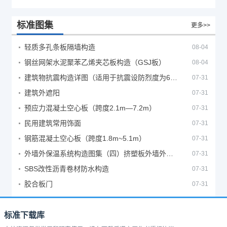
标准图集
更多>>
轻质多孔条板隔墙构造
08-04
钢丝网架水泥聚苯乙烯夹芯板构造（GSJ板）
08-04
建筑物抗震构造详图（适用于抗震设防烈度为6、7度）
07-31
建筑外遮阳
07-31
预应力混凝土空心板（跨度2.1m—7.2m）
07-31
民用建筑常用饰面
07-31
钢筋混凝土空心板（跨度1.8m~5.1m）
07-31
外墙外保温系统构造图集（四）挤塑板外墙外保温系统
07-31
SBS改性沥青卷材防水构造
07-31
胶合板门
07-31
标准下载库