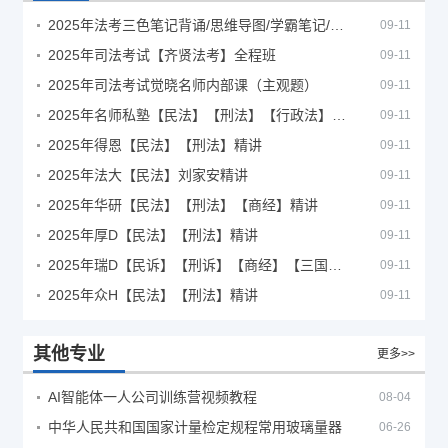
2025年法考‮色三‬笔‮背记‬诵/思维导图/学霸笔记/学科框架图
09-11
2025年司法考试【齐贤法考】全程班
09-11
2025年司法考试觉晓名师内部课（主观题）
09-11
2025年名师私塾【民法】【刑法】【行政法】【商经】精讲
09-11
2025年得恩【民法】【刑法】精讲
09-11
2025年法大【民法】刘家安精讲
09-11
2025年华研【民法】【刑法】【商经】精讲
09-11
2025年厚D【民法】【刑法】精讲
09-11
2025年瑞D【民诉】【刑诉】【商经】【三国】精讲
09-11
2025年众H【民法】【刑法】精讲
09-11
其他专业
更多>>
AI智能体一人公司训练营视频教程
08-04
中华人民共和国国家计量检定规程常用玻璃量器
06-26