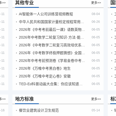
其他专业
国
多>>
更多>>
AI智能体一人公司训练营视频教程
-11
08-04
中华人民共和国国家计量检定规程常用玻璃量器
-11
06-26
2026年《中考考前最后一课》语数英物化地生历道科 10科全
-11
06-05
2026年中考数学二轮复习知识·方法·能力清单（查漏补缺专题训练）（全国通用）
-11
06-05
2026年《中考数学二轮复习高效培优系列》全国通用
-11
06-05
2026年《中考数学终极押题猜想》全国地方版
-11
06-05
2026年中考考前预测卷《学易金卷中考考前预测卷》
-11
06-05
2026年《万唯中考黑白卷》地生
-11
06-05
2026年《万唯中考定心卷》安徽
-11
06-05
TED-Ed科普动画大合集：你应该知道的知识（视频）
-11
06-05
地方标准
标
多>>
更多>>
餐饮业建筑设计卫生规范
-16
05-14