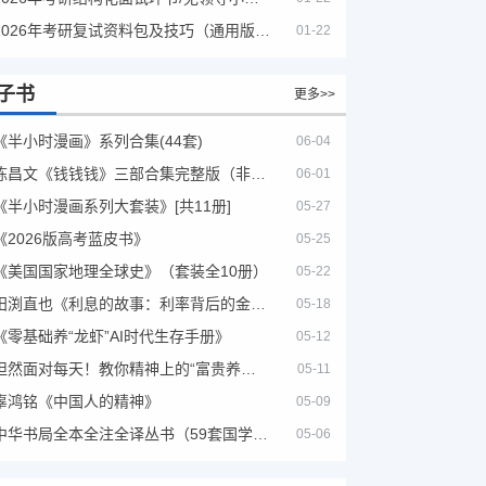
2026年考研复试资料包及技巧（通用版选看）
01-22
子书
更多>>
《半小时漫画》系列合集(44套)
06-04
陈昌文《钱钱钱》三部合集完整版（非出版书籍）
06-01
《半小时漫画系列大套装》[共11册]
05-27
《2026版高考蓝皮书》
05-25
《美国国家地理全球史》（套装全10册）
05-22
田渕直也《利息的故事：利率背后的金融世界》
05-18
《零基础养“龙虾”AI时代生存手册》
05-12
坦然面对每天！教你精神上的“富贵养生”！埃克哈特·托利（Eckhart Tolle）《人生不必太用力》
05-11
辜鸿铭《中国人的精神》
05-09
中华书局全本全注全译丛书（59套国学经典）
05-06