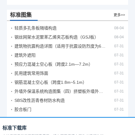
标准图集
更多>>
轻质多孔条板隔墙构造
08-04
钢丝网架水泥聚苯乙烯夹芯板构造（GSJ板）
08-04
建筑物抗震构造详图（适用于抗震设防烈度为6、7度）
07-31
建筑外遮阳
07-31
预应力混凝土空心板（跨度2.1m—7.2m）
07-31
民用建筑常用饰面
07-31
钢筋混凝土空心板（跨度1.8m~5.1m）
07-31
外墙外保温系统构造图集（四）挤塑板外墙外保温系统
07-31
SBS改性沥青卷材防水构造
07-31
胶合板门
07-31
标准下载库