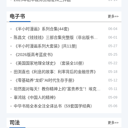
电子书
更多>>
《半小时漫画》系列合集(44套)
06-04
陈昌文《钱钱钱》三部合集完整版（非出版书籍）
06-01
《半小时漫画系列大套装》[共11册]
05-27
《2026版高考蓝皮书》
05-25
《美国国家地理全球史》（套装全10册）
05-22
田渕直也《利息的故事：利率背后的金融世界》
05-18
《零基础养“龙虾”AI时代生存手册》
05-12
坦然面对每天！教你精神上的“富贵养生”！埃克哈特·托利（Eckhart Tolle）《人生不必太用力》
05-11
辜鸿铭《中国人的精神》
05-09
中华书局全本全注全译丛书（59套国学经典）
05-06
司法
更多>>