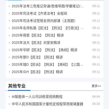
2025年法考‮色三‬笔‮背记‬诵/思维导图/学霸笔记/学科框架图
09-11
2025年司法考试【齐贤法考】全程班
09-11
2025年司法考试觉晓名师内部课（主观题）
09-11
2025年名师私塾【民法】【刑法】【行政法】【商经】精讲
09-11
2025年得恩【民法】【刑法】精讲
09-11
2025年法大【民法】刘家安精讲
09-11
2025年华研【民法】【刑法】【商经】精讲
09-11
2025年厚D【民法】【刑法】精讲
09-11
2025年瑞D【民诉】【刑诉】【商经】【三国】精讲
09-11
2025年众H【民法】【刑法】精讲
09-11
其他专业
更多>>
AI智能体一人公司训练营视频教程
08-04
中华人民共和国国家计量检定规程常用玻璃量器
06-26