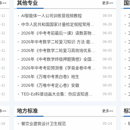
其他专业
国
多>>
更多>>
AI智能体一人公司训练营视频教程
-11
08-04
中华人民共和国国家计量检定规程常用玻璃量器
-11
06-26
2026年《中考考前最后一课》语数英物化地生历道科 10科全
-11
06-05
2026年中考数学二轮复习知识·方法·能力清单（查漏补缺专题训练）（全国通用）
-11
06-05
2026年《中考数学二轮复习高效培优系列》全国通用
-11
06-05
2026年《中考数学终极押题猜想》全国地方版
-11
06-05
2026年中考考前预测卷《学易金卷中考考前预测卷》
-11
06-05
2026年《万唯中考黑白卷》地生
-11
06-05
2026年《万唯中考定心卷》安徽
-11
06-05
TED-Ed科普动画大合集：你应该知道的知识（视频）
-11
06-05
地方标准
标
多>>
更多>>
餐饮业建筑设计卫生规范
-16
05-14