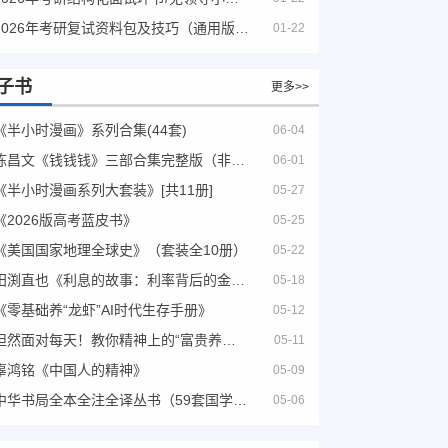
2026年考研复试资料包及技巧（通用版选看）
01-22
子书
更多>>
《半小时漫画》系列合集(44套)
06-04
陈昌文《钱钱钱》三部合集完整版（非出版书籍）
06-01
《半小时漫画系列大套装》[共11册]
05-27
《2026版高考蓝皮书》
05-25
《美国国家地理全球史》（套装全10册）
05-22
田渕直也《利息的故事：利率背后的金融世界》
05-18
《零基础养“龙虾”AI时代生存手册》
05-12
坦然面对每天！教你精神上的“富贵养生”！埃克哈特·托利（Eckhart Tolle）《人生不必太用力》
05-11
辜鸿铭《中国人的精神》
05-09
中华书局全本全注全译丛书（59套国学经典）
05-06