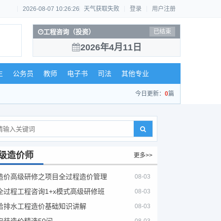
2026-08-07 10:26:26
天气获取失败
登录
用户注册
工程咨询（投资）
已结束
2026年4月11日
生
公务员
教师
电子书
司法
其他专业
今日更新：
0
篇
级造价师
更多>>
造价高级研修之项目全过程造价管理
08-03
全过程工程咨询1+x模式高级研修班
08-03
给排水工程造价基础知识讲解
08-03
安装造价精选50问