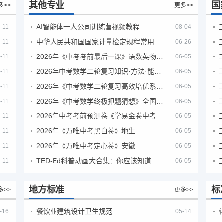
其他专业
国
多>>
更多>>
AI智能体一人公司训练营视频教程
-11
08-04
中华人民共和国国家计量检定规程常用玻璃量器
-11
06-26
2026年《中考考前最后一课》语数英物化地生历道科 10科全
-11
06-05
2026年中考数学二轮复习知识·方法·能力清单（查漏补缺专题训练）（全国通用）
-11
06-05
2026年《中考数学二轮复习高效培优系列》全国通用
-11
06-05
2026年《中考数学终极押题猜想》全国地方版
-11
06-05
2026年中考考前预测卷《学易金卷中考考前预测卷》
-11
06-05
2026年《万唯中考黑白卷》地生
-11
06-05
2026年《万唯中考定心卷》安徽
-11
06-05
TED-Ed科普动画大合集：你应该知道的知识（视频）
-11
06-05
地方标准
标
多>>
更多>>
餐饮业建筑设计卫生规范
-16
05-14