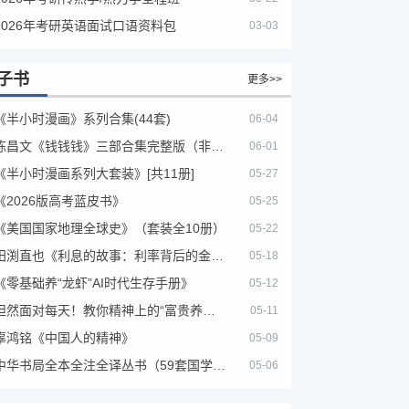
2026年考研英语面试口语资料包
03-03
子书
更多>>
《半小时漫画》系列合集(44套)
06-04
陈昌文《钱钱钱》三部合集完整版（非出版书籍）
06-01
《半小时漫画系列大套装》[共11册]
05-27
《2026版高考蓝皮书》
05-25
《美国国家地理全球史》（套装全10册）
05-22
田渕直也《利息的故事：利率背后的金融世界》
05-18
《零基础养“龙虾”AI时代生存手册》
05-12
坦然面对每天！教你精神上的“富贵养生”！埃克哈特·托利（Eckhart Tolle）《人生不必太用力》
05-11
辜鸿铭《中国人的精神》
05-09
中华书局全本全注全译丛书（59套国学经典）
05-06