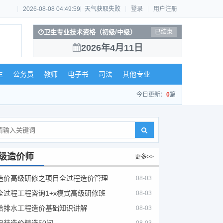
2026-08-08 04:49:59
天气获取失败
登录
用户注册
卫生专业技术资格（初级/中级）
已结束
2026年4月11日
生
公务员
教师
电子书
司法
其他专业
今日更新：
0
篇
级造价师
更多>>
造价高级研修之项目全过程造价管理
08-03
全过程工程咨询1+x模式高级研修班
08-03
给排水工程造价基础知识讲解
08-03
安装造价精选50问