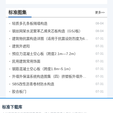
标准图集
更多>>
轻质多孔条板隔墙构造
08-04
钢丝网架水泥聚苯乙烯夹芯板构造（GSJ板）
08-04
建筑物抗震构造详图（适用于抗震设防烈度为6、7度）
07-31
建筑外遮阳
07-31
预应力混凝土空心板（跨度2.1m—7.2m）
07-31
民用建筑常用饰面
07-31
钢筋混凝土空心板（跨度1.8m~5.1m）
07-31
外墙外保温系统构造图集（四）挤塑板外墙外保温系统
07-31
SBS改性沥青卷材防水构造
07-31
胶合板门
07-31
标准下载库