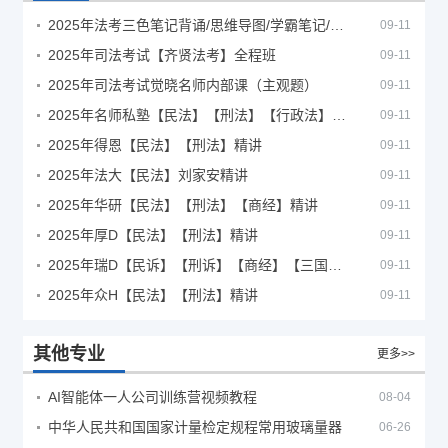
2025年法考‮色三‬笔‮背记‬诵/思维导图/学霸笔记/学科框架图
09-11
2025年司法考试【齐贤法考】全程班
09-11
2025年司法考试觉晓名师内部课（主观题）
09-11
2025年名师私塾【民法】【刑法】【行政法】【商经】精讲
09-11
2025年得恩【民法】【刑法】精讲
09-11
2025年法大【民法】刘家安精讲
09-11
2025年华研【民法】【刑法】【商经】精讲
09-11
2025年厚D【民法】【刑法】精讲
09-11
2025年瑞D【民诉】【刑诉】【商经】【三国】精讲
09-11
2025年众H【民法】【刑法】精讲
09-11
其他专业
更多>>
AI智能体一人公司训练营视频教程
08-04
中华人民共和国国家计量检定规程常用玻璃量器
06-26