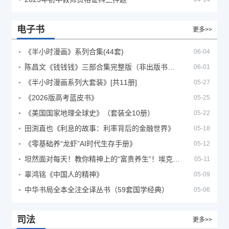
电子书
更多>>
《半小时漫画》系列合集(44套)
06-04
陈昌文《钱钱钱》三部合集完整版（非出版书籍）
06-01
《半小时漫画系列大套装》[共11册]
05-27
《2026版高考蓝皮书》
05-25
《美国国家地理全球史》（套装全10册）
05-22
田渕直也《利息的故事：利率背后的金融世界》
05-18
《零基础养“龙虾”AI时代生存手册》
05-12
坦然面对每天！教你精神上的“富贵养生”！埃克哈特·托利（Eckhart Tolle）《人生不必太用力》
05-11
辜鸿铭《中国人的精神》
05-09
中华书局全本全注全译丛书（59套国学经典）
05-06
司法
更多>>