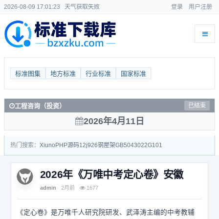
2026-08-09 17:01:23
天气获取失败
登录
用户注册
标准图集
地方标准
行业标准
国家标准
工程咨询（投资）
已结束
2026年4月11日
热门搜索：
Xiuno
PHP源码
12j926
钢屋架
GB50430
22G101
2026年《万唯中考定心卷》安徽
admin
2月前
1677
《定心卷》是万唯千人研究院研发、武泽涛主编的中考教辅