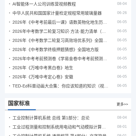
AI智能体一人公司训练营视频教程
08-04
中华人民共和国国家计量检定规程常用玻璃量器
06-26
2026年《中考考前最后一课》语数英物化地生历道科 10科全
06-05
2026年中考数学二轮复习知识·方法·能力清单（查漏补缺专题训练）（全国通用）
06-05
2026年《中考数学二轮复习高效培优系列》全国通用
06-05
2026年《中考数学终极押题猜想》全国地方版
06-05
2026年中考考前预测卷《学易金卷中考考前预测卷》
06-05
2026年《万唯中考黑白卷》地生
06-05
2026年《万唯中考定心卷》安徽
06-05
TED-Ed科普动画大合集：你应该知道的知识（视频）
06-05
国家标准
更多>>
工业控制计算机系统 总线 第1部分：总论
08-04
工业过程测量和控制系统用电动和气动模拟计算器性能评定方法
08-01
08-01