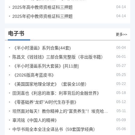
2025年高中教师资格证科三押题
04-14
2025年初中教师资格证科三押题
04-14
电子书
更多>>
《半小时漫画》系列合集(44套)
06-04
陈昌文《钱钱钱》三部合集完整版（非出版书籍）
06-01
《半小时漫画系列大套装》[共11册]
05-27
《2026版高考蓝皮书》
05-25
《美国国家地理全球史》（套装全10册）
05-22
田渕直也《利息的故事：利率背后的金融世界》
05-18
《零基础养“龙虾”AI时代生存手册》
05-12
坦然面对每天！教你精神上的“富贵养生”！埃克哈特·托利（Eckhart Tolle）《人生不必太用力》
05-11
辜鸿铭《中国人的精神》
05-09
中华书局全本全注全译丛书（59套国学经典）
05-06