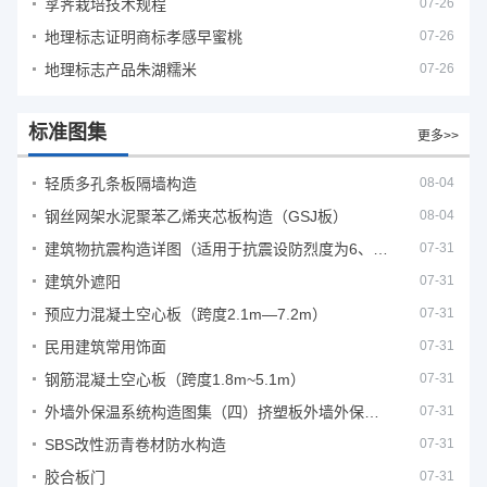
莩荠栽培技术规程
07-26
地理标志证明商标孝感早蜜桃
07-26
地理标志产品朱湖糯米
07-26
标准图集
更多>>
轻质多孔条板隔墙构造
08-04
钢丝网架水泥聚苯乙烯夹芯板构造（GSJ板）
08-04
建筑物抗震构造详图（适用于抗震设防烈度为6、7度）
07-31
建筑外遮阳
07-31
预应力混凝土空心板（跨度2.1m—7.2m）
07-31
民用建筑常用饰面
07-31
钢筋混凝土空心板（跨度1.8m~5.1m）
07-31
外墙外保温系统构造图集（四）挤塑板外墙外保温系统
07-31
SBS改性沥青卷材防水构造
07-31
胶合板门
07-31