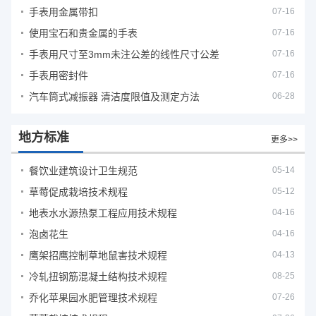
手表用金属带扣
07-16
使用宝石和贵金属的手表
07-16
手表用尺寸至3mm未注公差的线性尺寸公差
07-16
手表用密封件
07-16
汽车筒式减振器 清洁度限值及测定方法
06-28
地方标准
更多>>
餐饮业建筑设计卫生规范
05-14
草莓促成栽培技术规程
05-12
地表水水源热泵工程应用技术规程
04-16
泡卤花生
04-16
鹰架招鹰控制草地鼠害技术规程
04-13
冷轧扭钢筋混凝土结构技术规程
08-25
乔化苹果园水肥管理技术规程
07-26