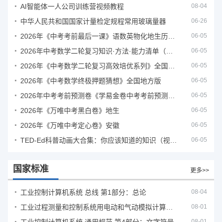
AI智能体一人公司训练营视频教程
08-04
中华人民共和国国家计量检定规程常用玻璃量器
06-26
2026年《中考考前最后一课》语数英物化地生历道科 10科全
06-05
2026年中考数学二轮复习知识·方法·能力清单（查漏补缺专题训练）（全国通用）
06-05
2026年《中考数学二轮复习高效培优系列》全国通用
06-05
2026年《中考数学终极押题猜想》全国地方版
06-05
2026年中考考前预测卷《学易金卷中考考前预测卷》
06-05
2026年《万唯中考黑白卷》地生
06-05
2026年《万唯中考定心卷》安徽
06-05
TED-Ed科普动画大合集：你应该知道的知识（视频）
06-05
国家标准
更多>>
工业控制计算机系统 总线 第1部分：总论
08-04
工业过程测量和控制系统用电动和气动模拟计算器性能评定方法
08-01
08-01