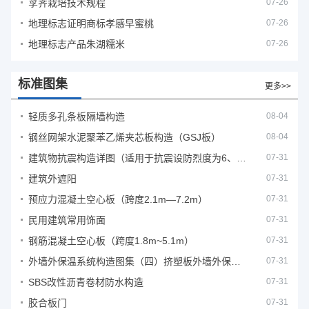
莩荠栽培技术规程
07-26
地理标志证明商标孝感早蜜桃
07-26
地理标志产品朱湖糯米
07-26
标准图集
更多>>
轻质多孔条板隔墙构造
08-04
钢丝网架水泥聚苯乙烯夹芯板构造（GSJ板）
08-04
建筑物抗震构造详图（适用于抗震设防烈度为6、7度）
07-31
建筑外遮阳
07-31
预应力混凝土空心板（跨度2.1m—7.2m）
07-31
民用建筑常用饰面
07-31
钢筋混凝土空心板（跨度1.8m~5.1m）
07-31
外墙外保温系统构造图集（四）挤塑板外墙外保温系统
07-31
SBS改性沥青卷材防水构造
07-31
胶合板门
07-31