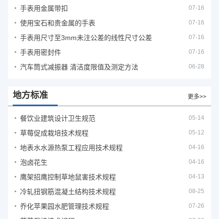
手表用金属带扣
07-16
使用宝石和贵金属的手表
07-16
手表用尺寸至3mm未注公差的线性尺寸公差
07-16
手表用密封件
07-16
汽车筒式减振器 清洁度限值及测定方法
06-28
地方标准
更多>>
餐饮业建筑设计卫生规范
05-14
草莓促成栽培技术规程
05-12
地表水水源热泵工程应用技术规程
04-16
泡卤花生
04-16
鹰架招鹰控制草地鼠害技术规程
04-13
冷轧扭钢筋混凝土结构技术规程
08-25
乔化苹果园水肥管理技术规程
07-26