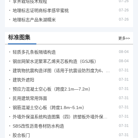
莩荠栽培技术规程
07-26
地理标志证明商标孝感早蜜桃
07-26
地理标志产品朱湖糯米
07-26
标准图集
更多>>
轻质多孔条板隔墙构造
08-04
钢丝网架水泥聚苯乙烯夹芯板构造（GSJ板）
08-04
建筑物抗震构造详图（适用于抗震设防烈度为6、7度）
07-31
建筑外遮阳
07-31
预应力混凝土空心板（跨度2.1m—7.2m）
07-31
民用建筑常用饰面
07-31
钢筋混凝土空心板（跨度1.8m~5.1m）
07-31
外墙外保温系统构造图集（四）挤塑板外墙外保温系统
07-31
SBS改性沥青卷材防水构造
07-31
胶合板门
07-31