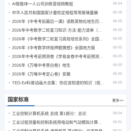
AI智能体一人公司训练营视频教程
08-04
中华人民共和国国家计量检定规程常用玻璃量器
06-26
2026年《中考考前最后一课》语数英物化地生历道科 10科全
06-05
2026年中考数学二轮复习知识·方法·能力清单（查漏补缺专题训练）（全国通用）
06-05
2026年《中考数学二轮复习高效培优系列》全国通用
06-05
2026年《中考数学终极押题猜想》全国地方版
06-05
2026年中考考前预测卷《学易金卷中考考前预测卷》
06-05
2026年《万唯中考黑白卷》地生
06-05
2026年《万唯中考定心卷》安徽
06-05
TED-Ed科普动画大合集：你应该知道的知识（视频）
06-05
国家标准
更多>>
工业控制计算机系统 总线 第1部分：总论
08-04
工业过程测量和控制系统用电动和气动模拟计算器性能评定方法
08-01
08-01