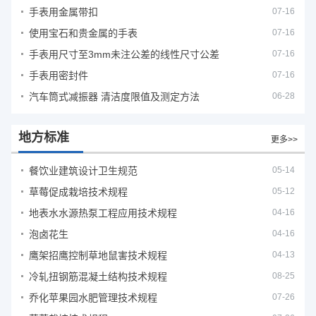
手表用金属带扣
07-16
使用宝石和贵金属的手表
07-16
手表用尺寸至3mm未注公差的线性尺寸公差
07-16
手表用密封件
07-16
汽车筒式减振器 清洁度限值及测定方法
06-28
地方标准
更多>>
餐饮业建筑设计卫生规范
05-14
草莓促成栽培技术规程
05-12
地表水水源热泵工程应用技术规程
04-16
泡卤花生
04-16
鹰架招鹰控制草地鼠害技术规程
04-13
冷轧扭钢筋混凝土结构技术规程
08-25
乔化苹果园水肥管理技术规程
07-26