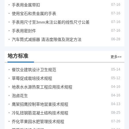
手表用金属带扣
07-16
使用宝石和贵金属的手表
07-16
手表用尺寸至3mm未注公差的线性尺寸公差
07-16
手表用密封件
07-16
汽车筒式减振器 清洁度限值及测定方法
06-28
地方标准
更多>>
餐饮业建筑设计卫生规范
05-14
草莓促成栽培技术规程
05-12
地表水水源热泵工程应用技术规程
04-16
泡卤花生
04-16
鹰架招鹰控制草地鼠害技术规程
04-13
冷轧扭钢筋混凝土结构技术规程
08-25
乔化苹果园水肥管理技术规程
07-26