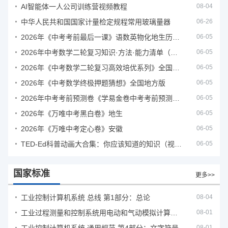
AI智能体一人公司训练营视频教程
08-04
中华人民共和国国家计量检定规程常用玻璃量器
06-26
2026年《中考考前最后一课》语数英物化地生历道科 10科全
06-05
2026年中考数学二轮复习知识·方法·能力清单（查漏补缺专题训练）（全国通用）
06-05
2026年《中考数学二轮复习高效培优系列》全国通用
06-05
2026年《中考数学终极押题猜想》全国地方版
06-05
2026年中考考前预测卷《学易金卷中考考前预测卷》
06-05
2026年《万唯中考黑白卷》地生
06-05
2026年《万唯中考定心卷》安徽
06-05
TED-Ed科普动画大合集：你应该知道的知识（视频）
06-05
国家标准
更多>>
工业控制计算机系统 总线 第1部分：总论
08-04
工业过程测量和控制系统用电动和气动模拟计算器性能评定方法
08-01
08-01