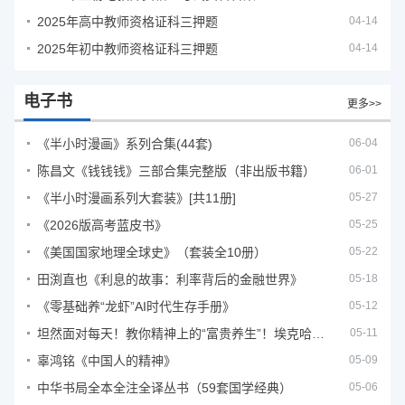
2025年高中教师资格证科三押题
04-14
2025年初中教师资格证科三押题
04-14
电子书
更多>>
《半小时漫画》系列合集(44套)
06-04
陈昌文《钱钱钱》三部合集完整版（非出版书籍）
06-01
《半小时漫画系列大套装》[共11册]
05-27
《2026版高考蓝皮书》
05-25
《美国国家地理全球史》（套装全10册）
05-22
田渕直也《利息的故事：利率背后的金融世界》
05-18
《零基础养“龙虾”AI时代生存手册》
05-12
坦然面对每天！教你精神上的“富贵养生”！埃克哈特·托利（Eckhart Tolle）《人生不必太用力》
05-11
辜鸿铭《中国人的精神》
05-09
中华书局全本全注全译丛书（59套国学经典）
05-06