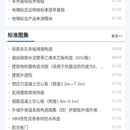
莩荠栽培技术规程
07-26
地理标志证明商标孝感早蜜桃
07-26
地理标志产品朱湖糯米
07-26
标准图集
更多>>
轻质多孔条板隔墙构造
08-04
钢丝网架水泥聚苯乙烯夹芯板构造（GSJ板）
08-04
建筑物抗震构造详图（适用于抗震设防烈度为6、7度）
07-31
建筑外遮阳
07-31
预应力混凝土空心板（跨度2.1m—7.2m）
07-31
民用建筑常用饰面
07-31
钢筋混凝土空心板（跨度1.8m~5.1m）
07-31
外墙外保温系统构造图集（四）挤塑板外墙外保温系统
07-31
SBS改性沥青卷材防水构造
07-31
胶合板门
07-31