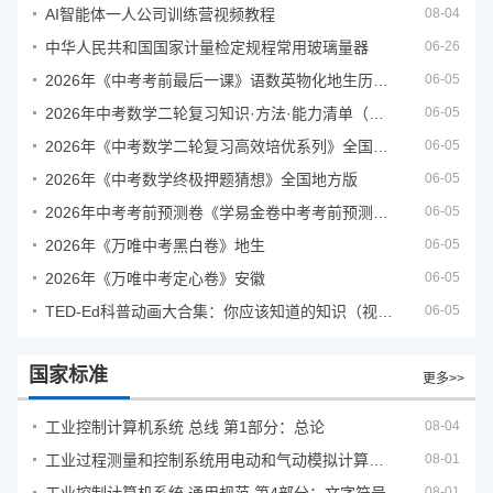
AI智能体一人公司训练营视频教程
08-04
中华人民共和国国家计量检定规程常用玻璃量器
06-26
2026年《中考考前最后一课》语数英物化地生历道科 10科全
06-05
2026年中考数学二轮复习知识·方法·能力清单（查漏补缺专题训练）（全国通用）
06-05
2026年《中考数学二轮复习高效培优系列》全国通用
06-05
2026年《中考数学终极押题猜想》全国地方版
06-05
2026年中考考前预测卷《学易金卷中考考前预测卷》
06-05
2026年《万唯中考黑白卷》地生
06-05
2026年《万唯中考定心卷》安徽
06-05
TED-Ed科普动画大合集：你应该知道的知识（视频）
06-05
国家标准
更多>>
工业控制计算机系统 总线 第1部分：总论
08-04
工业过程测量和控制系统用电动和气动模拟计算器性能评定方法
08-01
08-01