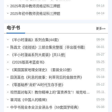
2025年高中教师资格证科三押题
04-14
2025年初中教师资格证科三押题
04-14
电子书
更多>>
《半小时漫画》系列合集(44套)
06-04
陈昌文《钱钱钱》三部合集完整版（非出版书籍）
06-01
《半小时漫画系列大套装》[共11册]
05-27
《2026版高考蓝皮书》
05-25
《美国国家地理全球史》（套装全10册）
05-22
田渕直也《利息的故事：利率背后的金融世界》
05-18
《零基础养“龙虾”AI时代生存手册》
05-12
坦然面对每天！教你精神上的“富贵养生”！埃克哈特·托利（Eckhart Tolle）《人生不必太用力》
05-11
辜鸿铭《中国人的精神》
05-09
中华书局全本全注全译丛书（59套国学经典）
05-06