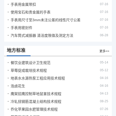
手表用金属带扣
07-16
使用宝石和贵金属的手表
07-16
手表用尺寸至3mm未注公差的线性尺寸公差
07-16
手表用密封件
07-16
汽车筒式减振器 清洁度限值及测定方法
06-28
地方标准
更多>>
餐饮业建筑设计卫生规范
05-14
草莓促成栽培技术规程
05-12
地表水水源热泵工程应用技术规程
04-16
泡卤花生
04-16
鹰架招鹰控制草地鼠害技术规程
04-13
冷轧扭钢筋混凝土结构技术规程
08-25
乔化苹果园水肥管理技术规程
07-26