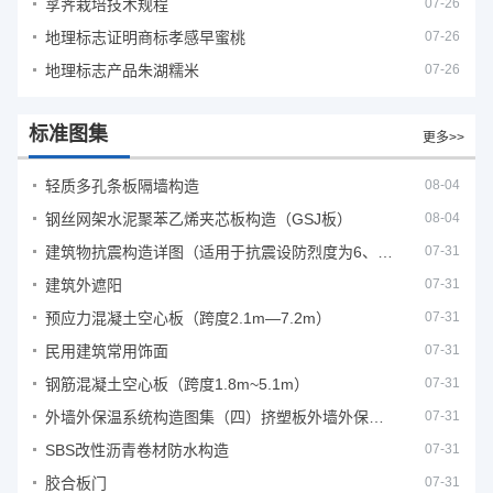
莩荠栽培技术规程
07-26
地理标志证明商标孝感早蜜桃
07-26
地理标志产品朱湖糯米
07-26
标准图集
更多>>
轻质多孔条板隔墙构造
08-04
钢丝网架水泥聚苯乙烯夹芯板构造（GSJ板）
08-04
建筑物抗震构造详图（适用于抗震设防烈度为6、7度）
07-31
建筑外遮阳
07-31
预应力混凝土空心板（跨度2.1m—7.2m）
07-31
民用建筑常用饰面
07-31
钢筋混凝土空心板（跨度1.8m~5.1m）
07-31
外墙外保温系统构造图集（四）挤塑板外墙外保温系统
07-31
SBS改性沥青卷材防水构造
07-31
胶合板门
07-31