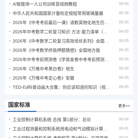
AI智能体一人公司训练营视频教程
08-04
中华人民共和国国家计量检定规程常用玻璃量器
06-26
2026年《中考考前最后一课》语数英物化地生历道科 10科全
06-05
2026年中考数学二轮复习知识·方法·能力清单（查漏补缺专题训练）（全国通用）
06-05
2026年《中考数学二轮复习高效培优系列》全国通用
06-05
2026年《中考数学终极押题猜想》全国地方版
06-05
2026年中考考前预测卷《学易金卷中考考前预测卷》
06-05
2026年《万唯中考黑白卷》地生
06-05
2026年《万唯中考定心卷》安徽
06-05
TED-Ed科普动画大合集：你应该知道的知识（视频）
06-05
国家标准
更多>>
工业控制计算机系统 总线 第1部分：总论
08-04
工业过程测量和控制系统用电动和气动模拟计算器性能评定方法
08-01
08-01