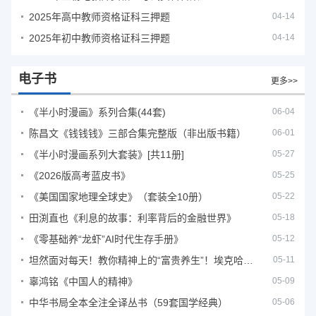
2025年高中教师资格证科三押题
04-14
2025年初中教师资格证科三押题
04-14
电子书
更多>>
《半小时漫画》系列合集(44套)
06-04
陈昌文《钱钱钱》三部合集完整版（非出版书籍）
06-01
《半小时漫画系列大套装》[共11册]
05-27
《2026版高考蓝皮书》
05-25
《美国国家地理全球史》（套装全10册）
05-22
田渕直也《利息的故事：利率背后的金融世界》
05-18
《零基础养“龙虾”AI时代生存手册》
05-12
坦然面对每天！教你精神上的“富贵养生”！埃克哈特·托利（Eckhart Tolle）《人生不必太用力》
05-11
辜鸿铭《中国人的精神》
05-09
中华书局全本全注全译丛书（59套国学经典）
05-06