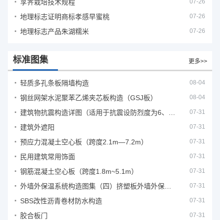
莩荠栽培技术规程
07-26
地理标志证明商标孝感早蜜桃
07-26
地理标志产品朱湖糯米
07-26
标准图集
更多>>
轻质多孔条板隔墙构造
08-04
钢丝网架水泥聚苯乙烯夹芯板构造（GSJ板）
08-04
建筑物抗震构造详图（适用于抗震设防烈度为6、7度）
07-31
建筑外遮阳
07-31
预应力混凝土空心板（跨度2.1m—7.2m）
07-31
民用建筑常用饰面
07-31
钢筋混凝土空心板（跨度1.8m~5.1m）
07-31
外墙外保温系统构造图集（四）挤塑板外墙外保温系统
07-31
SBS改性沥青卷材防水构造
07-31
胶合板门
07-31