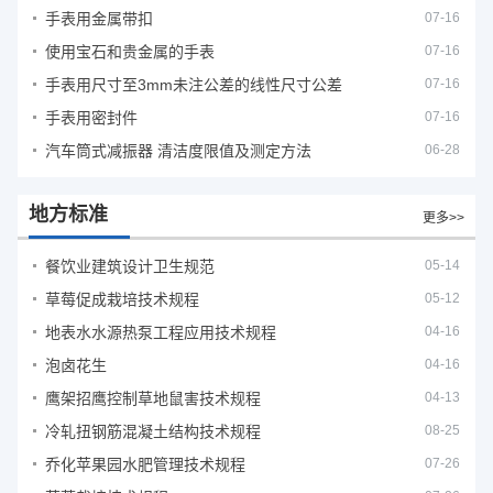
手表用金属带扣
07-16
使用宝石和贵金属的手表
07-16
手表用尺寸至3mm未注公差的线性尺寸公差
07-16
手表用密封件
07-16
汽车筒式减振器 清洁度限值及测定方法
06-28
地方标准
更多>>
餐饮业建筑设计卫生规范
05-14
草莓促成栽培技术规程
05-12
地表水水源热泵工程应用技术规程
04-16
泡卤花生
04-16
鹰架招鹰控制草地鼠害技术规程
04-13
冷轧扭钢筋混凝土结构技术规程
08-25
乔化苹果园水肥管理技术规程
07-26