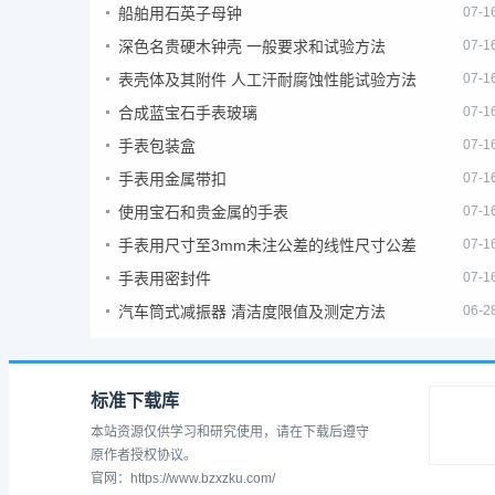
船舶用石英子母钟
07-1
深色名贵硬木钟壳 一般要求和试验方法
07-1
表壳体及其附件 人工汗耐腐蚀性能试验方法
07-1
合成蓝宝石手表玻璃
07-1
手表包装盒
07-1
手表用金属带扣
07-1
使用宝石和贵金属的手表
07-1
手表用尺寸至3mm未注公差的线性尺寸公差
07-1
手表用密封件
07-1
汽车筒式减振器 清洁度限值及测定方法
06-2
标准下载库
本站资源仅供学习和研究使用，请在下载后遵守
原作者授权协议。
官网：https://www.bzxzku.com/