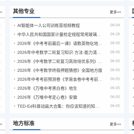
其他专业
>
更多>>
1
AI智能体一人公司训练营视频教程
08-04
1
中华人民共和国国家计量检定规程常用玻璃量器
06-26
1
2026年《中考考前最后一课》语数英物化地生历道科 10科全
06-05
1
2026年中考数学二轮复习知识·方法·能力清单（查漏补缺专题训练）（全国通用）
06-05
1
2026年《中考数学二轮复习高效培优系列》全国通用
06-05
1
2026年《中考数学终极押题猜想》全国地方版
06-05
1
2026年中考考前预测卷《学易金卷中考考前预测卷》
06-05
1
2026年《万唯中考黑白卷》地生
06-05
1
2026年《万唯中考定心卷》安徽
06-05
1
TED-Ed科普动画大合集：你应该知道的知识（视频）
06-05
地方标准
>
更多>>