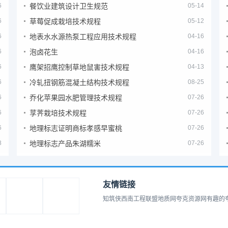
6
餐饮业建筑设计卫生规范
05-14
6
草莓促成栽培技术规程
05-12
6
地表水水源热泵工程应用技术规程
04-16
6
泡卤花生
04-16
6
鹰架招鹰控制草地鼠害技术规程
04-13
6
冷轧扭钢筋混凝土结构技术规程
08-25
6
乔化苹果园水肥管理技术规程
07-26
6
莩荠栽培技术规程
07-26
6
地理标志证明商标孝感早蜜桃
07-26
8
地理标志产品朱湖糯米
07-26
友情链接
知筑侠
西南工程联盟
地质网
夸克资源网
有趣的