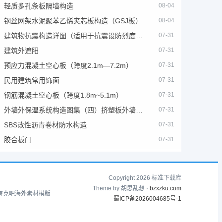
轻质多孔条板隔墙构造
08-04
钢丝网架水泥聚苯乙烯夹芯板构造（GSJ板）
08-04
建筑物抗震构造详图（适用于抗震设防烈度为6、7度）
07-31
建筑外遮阳
07-31
预应力混凝土空心板（跨度2.1m—7.2m）
07-31
民用建筑常用饰面
07-31
钢筋混凝土空心板（跨度1.8m~5.1m）
07-31
外墙外保温系统构造图集（四）挤塑板外墙外保温系统
07-31
SBS改性沥青卷材防水构造
07-31
胶合板门
07-31
Copyright 2026 标准下载库
Theme by 胡思乱想 ·
bzxzku.com
夸克吧
海外素材模版
蜀ICP备2026004685号-1