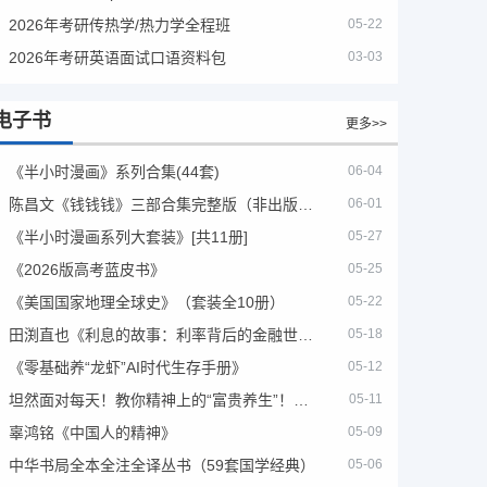
2026年考研传热学/热力学全程班
05-22
2026年考研英语面试口语资料包
03-03
电子书
更多>>
《半小时漫画》系列合集(44套)
06-04
陈昌文《钱钱钱》三部合集完整版（非出版书籍）
06-01
《半小时漫画系列大套装》[共11册]
05-27
《2026版高考蓝皮书》
05-25
《美国国家地理全球史》（套装全10册）
05-22
田渕直也《利息的故事：利率背后的金融世界》
05-18
《零基础养“龙虾”AI时代生存手册》
05-12
坦然面对每天！教你精神上的“富贵养生”！埃克哈特·托利（Eckhart Tolle）《人生不必太用力》
05-11
辜鸿铭《中国人的精神》
05-09
中华书局全本全注全译丛书（59套国学经典）
05-06