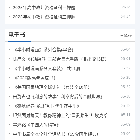
2025年高中教师资格证科三押题
04-14
2025年初中教师资格证科三押题
04-14
电子书
更多>>
《半小时漫画》系列合集(44套)
06-04
陈昌文《钱钱钱》三部合集完整版（非出版书籍）
06-01
《半小时漫画系列大套装》[共11册]
05-27
《2026版高考蓝皮书》
05-25
《美国国家地理全球史》（套装全10册）
05-22
田渕直也《利息的故事：利率背后的金融世界》
05-18
《零基础养“龙虾”AI时代生存手册》
05-12
坦然面对每天！教你精神上的“富贵养生”！埃克哈特·托利（Eckhart Tolle）《人生不必太用力》
05-11
辜鸿铭《中国人的精神》
05-09
中华书局全本全注全译丛书（59套国学经典）
05-06