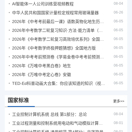
AI智能体一人公司训练营视频教程
08-04
中华人民共和国国家计量检定规程常用玻璃量器
06-26
2026年《中考考前最后一课》语数英物化地生历道科 10科全
06-05
2026年中考数学二轮复习知识·方法·能力清单（查漏补缺专题训练）（全国通用）
06-05
2026年《中考数学二轮复习高效培优系列》全国通用
06-05
2026年《中考数学终极押题猜想》全国地方版
06-05
2026年中考考前预测卷《学易金卷中考考前预测卷》
06-05
2026年《万唯中考黑白卷》地生
06-05
2026年《万唯中考定心卷》安徽
06-05
TED-Ed科普动画大合集：你应该知道的知识（视频）
06-05
国家标准
更多>>
工业控制计算机系统 总线 第1部分：总论
08-04
工业过程测量和控制系统用电动和气动模拟计算器性能评定方法
08-01
08-01