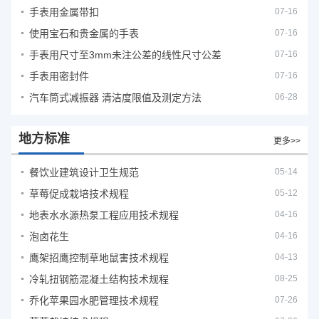
手表用金属带扣
07-16
使用宝石和贵金属的手表
07-16
手表用尺寸至3mm未注公差的线性尺寸公差
07-16
手表用密封件
07-16
汽车筒式减振器 清洁度限值及测定方法
06-28
地方标准
更多>>
餐饮业建筑设计卫生规范
05-14
草莓促成栽培技术规程
05-12
地表水水源热泵工程应用技术规程
04-16
泡卤花生
04-16
鹰架招鹰控制草地鼠害技术规程
04-13
冷轧扭钢筋混凝土结构技术规程
08-25
乔化苹果园水肥管理技术规程
07-26