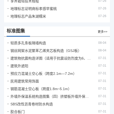
莩荠栽培技术规程
07-26
地理标志证明商标孝感早蜜桃
07-26
地理标志产品朱湖糯米
07-26
标准图集
更多>>
轻质多孔条板隔墙构造
08-04
钢丝网架水泥聚苯乙烯夹芯板构造（GSJ板）
08-04
建筑物抗震构造详图（适用于抗震设防烈度为6、7度）
07-31
建筑外遮阳
07-31
预应力混凝土空心板（跨度2.1m—7.2m）
07-31
民用建筑常用饰面
07-31
钢筋混凝土空心板（跨度1.8m~5.1m）
07-31
外墙外保温系统构造图集（四）挤塑板外墙外保温系统
07-31
SBS改性沥青卷材防水构造
07-31
胶合板门
07-31